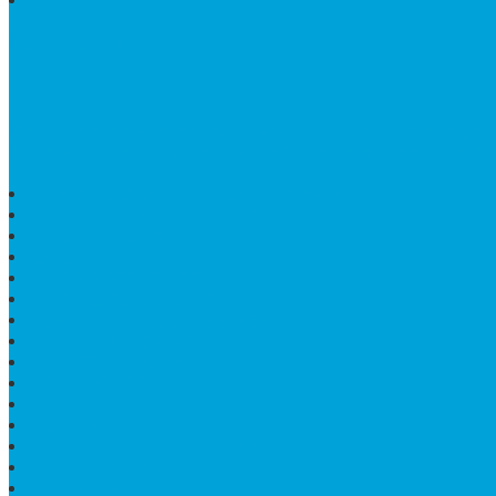
BATU NISAN MARMER
TENTANG KAMI
Bintang Antik Sejahtera
merupakan situs online pengrajin
terdapat lebih dari 50 orang pengrajin yang memiliki keah
HARGA PUSARA MAKAM BATU MARMER
TEMPAT ABU MARMER TERBAIK
PATUNG NAGA ONIX
BATU NISAN KOTAK
LANTAI MARMER MOTIF
PAPAN CATUR MARMER
KURSI MAKAN BULAT MARMER
PAPAN NAMA GRANIT
JUAL TEMPAT SHAMPO MARMER
MEJA BATU FOSIL
MEJA UJUNG PANDANG
KIJING MAKAM KRISTEN
MEJA MAKAN MARMER HITAM
MAKAM NASRANI
HIOLO TEMPAT DUPA