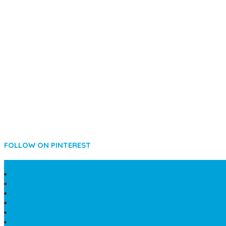
FOLLOW ON PINTEREST
SIDEBAR
LANTAI MARMER MEWAH
MAKAM KRISTEN PERJAMUAN
PAPAN NAMA MASJID
KIJING MAKAM MARMER
KIJING BATU MARMER
PAPAN NAMA DARI MARMER