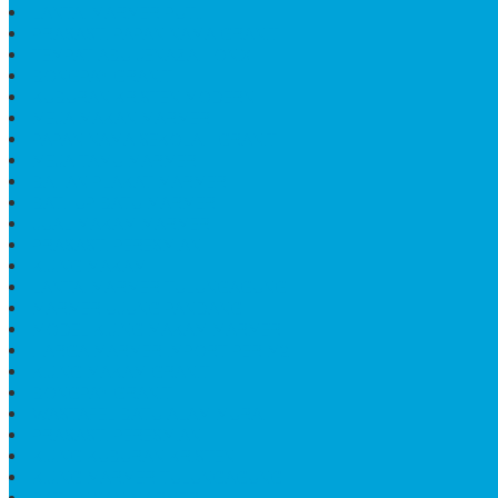
LANTAI MARMER PUTIH
PRASASTI PAPAN NAMA GRANIT
TEMPAT ABU JENAZAH ONIX
BONGPAY GRANIT
KUBURAN KRISTEN MODERN
MEJA MAKAN MARMER
PAPAN NAMA SEKOLAH GRANIT
MEJA TAMU MARMER
BAHAN PLAKAT MARMER
BATHUP BATU MARMER
JUAL MAKAM MARMER
PRASASTI PERESMIAN
KIJING MAKAM
LANTAI MARMER TULUNGAGUNG
MARMER UJUNG PANDANG
MODEL KIJING MAKAM MARMER
HARGA MARMER IMPORT PER M2
KIJING MAKAM GRANIT
BONGPAY GRANIT
WASTAFEL BATU ALAM MURAH
PRASASTI PERESMIAN
KIJING KUBURAN KRISTEN
KIJING MARMER TULUNGAGUNG