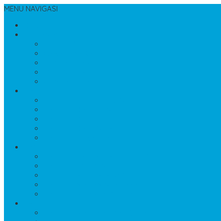
MENU NAVIGASI
BERANDA
INFORMASI
TENTANG KAMI
CARA PEMESANAN
KONTAK KAMI
LOKASI KAMI
COMPANY PROFIL
PRODUK 1
PRODUK ANEKA TERASO
PRODUK BATU FOSIL
PRODUK BATU KALI
PRODUK BATU SIKAT
PRODUK KERAJINAN
PRODUK 2
PRODUK LANTAI DAN DINDING
PRODUK LIST BEVEL
PRODUK MAKAM MEWAH
PRODUK MAKAM STANDART
PRODUK MARMER BAKAR
PRODUK 3
PRODUK MATERIAL BANGUNAN