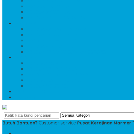
PRODUK MEJA DAN KURSI
PRODUK MIX LOGAM
PRODUK MOTIF INLAY
PRODUK NISAN-TOMBSTONE
PRODUK 4
PRODUK PARQUETE MOZAIK
PRODUK PATUNG DAN RELIEF
PRODUK PEDESTAL DAN BATHUP
PRODUK PEN HOLDER
PRODUK PRASASTI DAN NAMEBOARD
PRODUK 5
PRODUK SOUVENIR
PRODUK TROPHY PIALA
PRODUK VANDEL DAN PLAKAT
PRODUK WALL CLAUDING
PRODUK WASTAFEL
KATALOG PRODUK
DAFTAR ISI
Butuh Bantuan?
Customer service
Pusat Kerajinan Marmer
SMS
081234975533