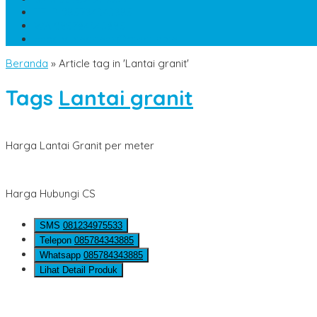
TELP
085784343885
WA
085784343885
pesananmarmer@gmail.com
Beranda
»
Article tag in 'Lantai granit'
Tags
Lantai granit
Harga Lantai Granit per meter
Harga Hubungi CS
SMS
081234975533
Telepon
085784343885
Whatsapp
085784343885
Lihat Detail Produk