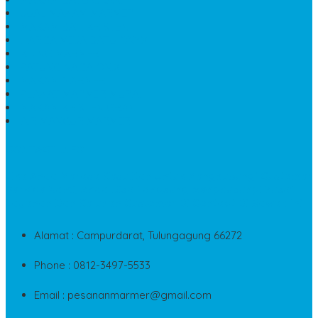
JUAL MAKAM MARMER
MAKAM BAYI KRISTEN
HARGA MEJA BATU ONYX
KIJING MARMER
PATUNG NAGA ONIX
MAKAM MARMER
PLAKAT MARMER MURAH
MAKAM KRISTEN GRANIT
AIR MANCUR MARMER
CONTACT INFO
Jika Anda Merasa Kesulitan Untuk Menghubungi Customer
Service Kami, Anda Bisa Langsung Menghubungi Pusat
Layanan Dan Keluhan Customer Di Contact Di Bawah Ini
Alamat : Campurdarat, Tulungagung 66272
Phone : 0812-3497-5533
Email : pesananmarmer@gmail.com