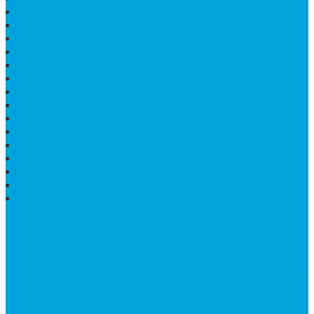
BATHUP BATU MARMER
JUAL MAKAM MARMER
PRASASTI PERESMIAN
KIJING MAKAM
LANTAI MARMER TULUNGAGUNG
MARMER UJUNG PANDANG
MODEL KIJING MAKAM MARMER
HARGA MARMER IMPORT PER M2
KIJING MAKAM GRANIT
BONGPAY GRANIT
WASTAFEL BATU ALAM MURAH
PRASASTI PERESMIAN
KIJING KUBURAN KRISTEN
KIJING MARMER TULUNGAGUNG
BATU NISAN MARMER
TENTANG KAMI
Bintang Antik Sejahtera
merupakan situs online pengrajin
marmer yang tergabung dalam Group Bintang Antik
Sejahtera layanan yang terpercaya sejak tahun 2009