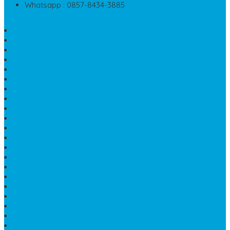
Whatsapp : 0857-8434-3885
PAPAN NAMA MARMER MURAH
WASTAFEL BATU FOSIL
LANTAI MARMER TULUNGAGUNG
MODEL KIJING MAKAM MARMER
PRASASTI PAPAN NAMA MARMER
BATU NISAN KRISTEN MARMER
VAS BUNGA DARI MARMER
KIJING MAKAM GRANIT
NISAN KRISTEN
NISAN GRANIT DAN MARMER
TEMPAT PULPEN MEJA KANTOR
MAKAM DOMPALAN BATU KALI
LUMPANG MARMER
JUAL TEMPAT SABUN
CEPUK BATU ONYX
TEMPAT ABU JENAZAH
MEJA KURSI TAMAN
TEMPAT TELUR MARMER
PATUNG KUDA MARMER
HARGA KIJING MAKAM GRANIT
NISAN KUBURAN