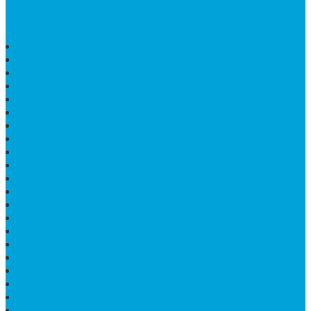
dan terdapat lebih dari 50 orang pengrajin yang memiliki
keahlian tersendiri dibidang pengolahan marmer.
HARGA PUSARA MAKAM BATU MARMER
TEMPAT ABU MARMER TERBAIK
PATUNG NAGA ONIX
BATU NISAN KOTAK
LANTAI MARMER MOTIF
PAPAN CATUR MARMER
KURSI MAKAN BULAT MARMER
PAPAN NAMA GRANIT
JUAL TEMPAT SHAMPO MARMER
MEJA BATU FOSIL
MEJA UJUNG PANDANG
KIJING MAKAM KRISTEN
MEJA MAKAN MARMER HITAM
MAKAM NASRANI
HIOLO TEMPAT DUPA
HARGA BODY MAKAM
HARGA LANTAI ONYX
MEJA TAMU MARMER OVAL
MODEL MAKAM ISLAM
MAKAM KRISTEN
MAKAM BATU GRANIT