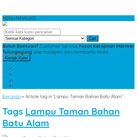
MENU NAVIGASI
Cari
Butuh Bantuan?
Customer service
Pusat Kerajinan Marmer
Tulungagung
siap melayani dan membantu Anda.
Kontak Kami
SMS
081234975533
TELP
085784343885
WA
085784343885
pesananmarmer@gmail.com
Beranda
»
Article tag in 'Lampu Taman Bahan Batu Alam'
Tags
Lampu Taman Bahan
Batu Alam