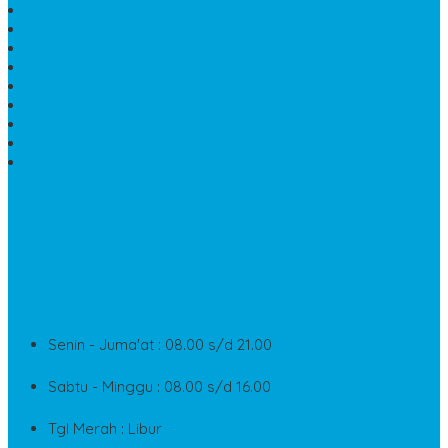
MEJA MAKAN MARMER KOTAK
MODEL MAKAM MARMER
MAKAM BATU MARMER
PESAN KIJING MAKAM MARMER
MEJA TAMU MARMER
DINDING BATU ALAM
PENJUAL VANDEL MARMER
PAPAN NAMA ONYX
NISAN MODEL CINTA MARMER
SUPPORT
Silahkan Hubungi Customer Service Kami Di Jam Kerja
Dan Layanan Kami
Senin - Juma'at : 08.00 s/d 21.00
Sabtu - Minggu : 08.00 s/d 16.00
Tgl Merah : Libur