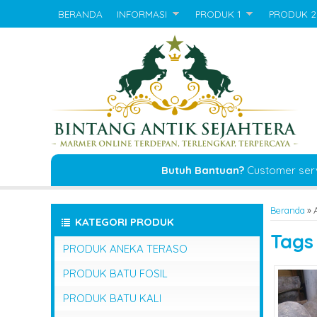
BERANDA
INFORMASI
PRODUK 1
PRODUK 2
Butuh Bantuan?
Customer ser
Beranda
»
KATEGORI PRODUK
Tag
PRODUK ANEKA TERASO
PRODUK BATU FOSIL
PRODUK BATU KALI