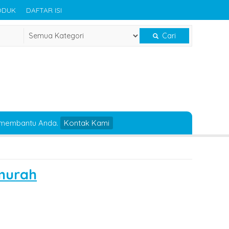
ODUK
DAFTAR ISI
Cari
 membantu Anda.
Kontak Kami
murah