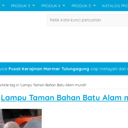
PRODUK 3
PRODUK 4
PRODUK 5
KATALOG PR
vice
Pusat Kerajinan Marmer Tulungagung
siap melayani dan
Article tag in 'Lampu Taman Bahan Batu Alam murah'
s
Lampu Taman Bahan Batu Alam 