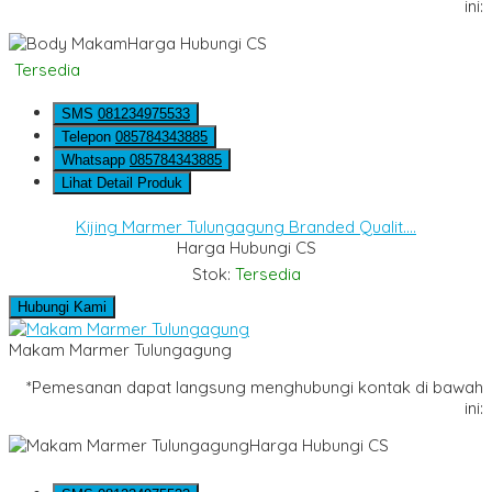
ini:
Harga Hubungi CS
Tersedia
SMS
081234975533
Telepon
085784343885
Whatsapp
085784343885
Lihat Detail Produk
Kijing Marmer Tulungagung Branded Qualit....
Harga Hubungi CS
Stok:
Tersedia
Hubungi Kami
Makam Marmer Tulungagung
*Pemesanan dapat langsung menghubungi kontak di bawah
ini:
Harga Hubungi CS