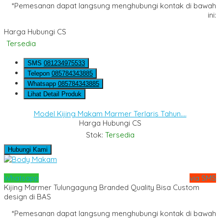
*Pemesanan dapat langsung menghubungi kontak di bawah
ini:
Harga Hubungi CS
Tersedia
SMS
081234975533
Telepon
085784343885
Whatsapp
085784343885
Lihat Detail Produk
Model Kijing Makam Marmer Terlaris Tahun....
Harga Hubungi CS
Stok:
Tersedia
Hubungi Kami
Whatsapp
via SMS
Kijing Marmer Tulungagung Branded Quality Bisa Custom
design di BAS
*Pemesanan dapat langsung menghubungi kontak di bawah