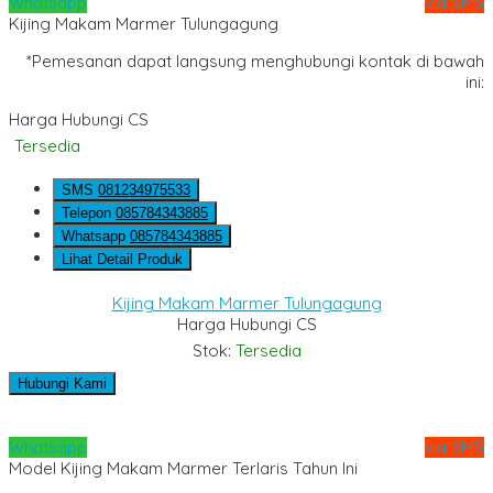
Whatsapp
via SMS
Kijing Makam Marmer Tulungagung
*Pemesanan dapat langsung menghubungi kontak di bawah
ini:
Harga Hubungi CS
Tersedia
SMS
081234975533
Telepon
085784343885
Whatsapp
085784343885
Lihat Detail Produk
Kijing Makam Marmer Tulungagung
Harga Hubungi CS
Stok:
Tersedia
Hubungi Kami
Whatsapp
via SMS
Model Kijing Makam Marmer Terlaris Tahun Ini