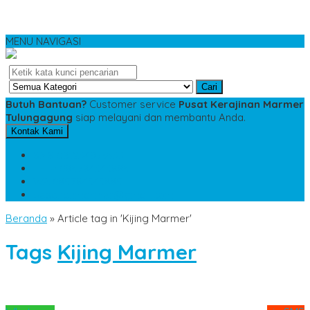
MENU NAVIGASI
Cari
Butuh Bantuan?
Customer service
Pusat Kerajinan Marmer
Tulungagung
siap melayani dan membantu Anda.
Kontak Kami
SMS
081234975533
TELP
085784343885
WA
085784343885
pesananmarmer@gmail.com
Beranda
»
Article tag in 'Kijing Marmer'
Tags
Kijing Marmer