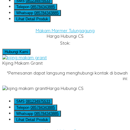
SMS
081234975533
Telepon
085784343885
Whatsapp
085784343885
Lihat Detail Produk
Makam Marmer Tulungagung
Harga Hubungi CS
Stok:
Hubungi Kami
Kijing Makam Granit
*Pemesanan dapat langsung menghubungi kontak di bawah
ini:
Harga Hubungi CS
SMS
081234975533
Telepon
085784343885
Whatsapp
085784343885
Lihat Detail Produk