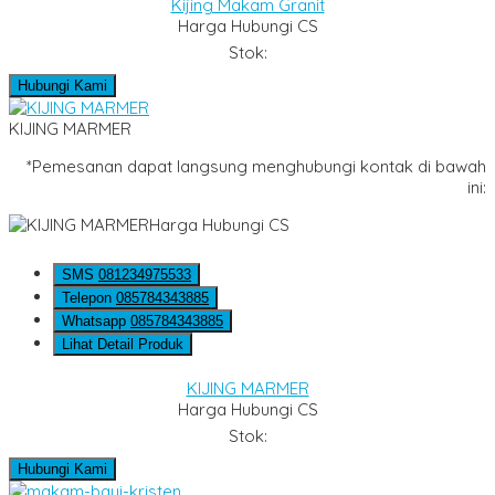
Kijing Makam Granit
Harga Hubungi CS
Stok:
Hubungi Kami
KIJING MARMER
*Pemesanan dapat langsung menghubungi kontak di bawah
ini:
Harga Hubungi CS
SMS
081234975533
Telepon
085784343885
Whatsapp
085784343885
Lihat Detail Produk
KIJING MARMER
Harga Hubungi CS
Stok:
Hubungi Kami