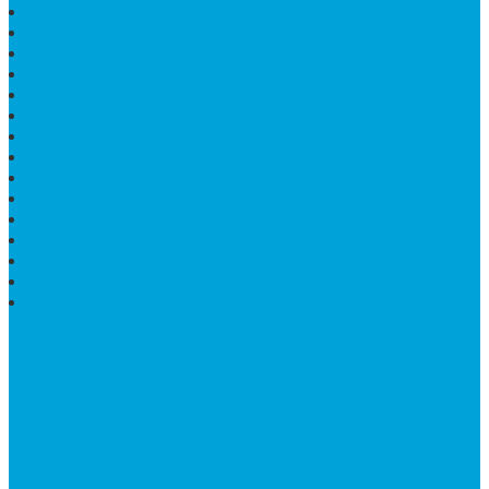
MEJA MAKAN MARMER KOTAK
MODEL MAKAM MARMER
MAKAM BATU MARMER
PESAN KIJING MAKAM MARMER
MEJA TAMU MARMER
DINDING BATU ALAM
PENJUAL VANDEL MARMER
PAPAN NAMA ONYX
NISAN MODEL CINTA MARMER
SUPPORT
Silahkan Hubungi Customer Service Kami Di Jam Kerja
Dan Layanan Kami