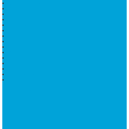
BATHUP BATU MARMER
JUAL MAKAM MARMER
PRASASTI PERESMIAN
KIJING MAKAM
LANTAI MARMER TULUNGAGUNG
MARMER UJUNG PANDANG
MODEL KIJING MAKAM MARMER
HARGA MARMER IMPORT PER M2
KIJING MAKAM GRANIT
BONGPAY GRANIT
WASTAFEL BATU ALAM MURAH
PRASASTI PERESMIAN
KIJING KUBURAN KRISTEN
KIJING MARMER TULUNGAGUNG
BATU NISAN MARMER
TENTANG KAMI
Bintang Antik Sejahtera
merupakan situs online pengrajin
marmer yang tergabung dalam Group Bintang Antik
Sejahtera layanan yang terpercaya sejak tahun 2009