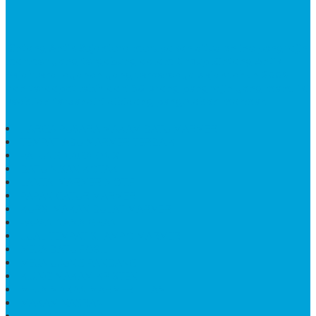
dan terdapat lebih dari 50 orang pengrajin yang memiliki
keahlian tersendiri dibidang pengolahan marmer.
HARGA PUSARA MAKAM BATU MARMER
TEMPAT ABU MARMER TERBAIK
PATUNG NAGA ONIX
BATU NISAN KOTAK
LANTAI MARMER MOTIF
PAPAN CATUR MARMER
KURSI MAKAN BULAT MARMER
PAPAN NAMA GRANIT
JUAL TEMPAT SHAMPO MARMER
MEJA BATU FOSIL
MEJA UJUNG PANDANG
KIJING MAKAM KRISTEN
MEJA MAKAN MARMER HITAM
MAKAM NASRANI
HIOLO TEMPAT DUPA
HARGA BODY MAKAM
HARGA LANTAI ONYX
MEJA TAMU MARMER OVAL
MODEL MAKAM ISLAM
MAKAM KRISTEN
MAKAM BATU GRANIT