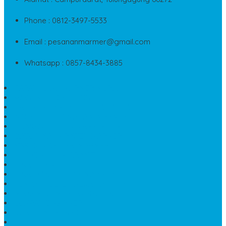
Whatsapp : 0857-8434-3885
PAPAN NAMA MARMER MURAH
WASTAFEL BATU FOSIL
LANTAI MARMER TULUNGAGUNG
MODEL KIJING MAKAM MARMER
PRASASTI PAPAN NAMA MARMER
BATU NISAN KRISTEN MARMER
VAS BUNGA DARI MARMER
KIJING MAKAM GRANIT
NISAN KRISTEN
NISAN GRANIT DAN MARMER
TEMPAT PULPEN MEJA KANTOR
MAKAM DOMPALAN BATU KALI
LUMPANG MARMER
JUAL TEMPAT SABUN
CEPUK BATU ONYX
TEMPAT ABU JENAZAH
MEJA KURSI TAMAN
TEMPAT TELUR MARMER
PATUNG KUDA MARMER
HARGA KIJING MAKAM GRANIT
NISAN KUBURAN