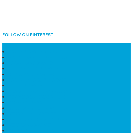
FOLLOW ON PINTEREST
SIDEBAR
LANTAI MARMER MEWAH
MAKAM KRISTEN PERJAMUAN
PAPAN NAMA MASJID
KIJING MAKAM MARMER
KIJING BATU MARMER
PAPAN NAMA DARI MARMER
LANTAI MARMER PUTIH
PRASASTI PAPAN NAMA GRANIT
TEMPAT ABU JENAZAH ONIX
BONGPAY GRANIT
KUBURAN KRISTEN MODERN
MEJA MAKAN MARMER
PAPAN NAMA SEKOLAH GRANIT
MEJA TAMU MARMER
BAHAN PLAKAT MARMER