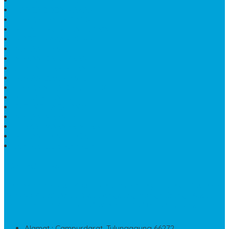
JUAL MAKAM MARMER
MAKAM BAYI KRISTEN
HARGA MEJA BATU ONYX
KIJING MARMER
PATUNG NAGA ONIX
MAKAM MARMER
PLAKAT MARMER MURAH
MAKAM KRISTEN GRANIT
AIR MANCUR MARMER
CONTACT INFO
Jika Anda Merasa Kesulitan Untuk Menghubungi Customer
Service Kami, Anda Bisa Langsung Menghubungi Pusat
Layanan Dan Keluhan Customer Di Contact Di Bawah Ini
Alamat : Campurdarat, Tulungagung 66272
Phone : 0812-3497-5533
Email : pesananmarmer@gmail.com