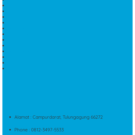
MODEL MAKAM ISLAM
MAKAM KRISTEN
MAKAM BATU GRANIT
JUAL MAKAM MARMER
MAKAM BAYI KRISTEN
HARGA MEJA BATU ONYX
KIJING MARMER
PATUNG NAGA ONIX
MAKAM MARMER
PLAKAT MARMER MURAH
MAKAM KRISTEN GRANIT
AIR MANCUR MARMER
CONTACT INFO
Jika Anda Merasa Kesulitan Untuk Menghubungi Customer
Service Kami, Anda Bisa Langsung Menghubungi Pusat
Layanan Dan Keluhan Customer Di Contact Di Bawah Ini
Alamat : Campurdarat, Tulungagung 66272
Phone : 0812-3497-5533