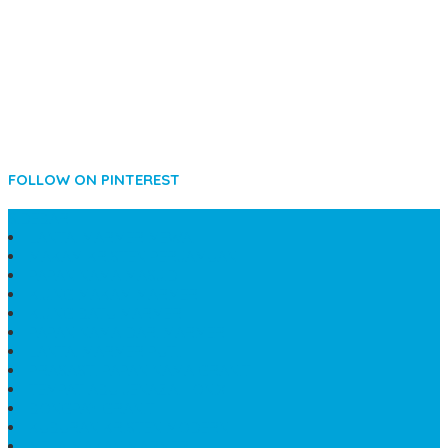
FOLLOW ON PINTEREST
SIDEBAR
LANTAI MARMER MEWAH
MAKAM KRISTEN PERJAMUAN
PAPAN NAMA MASJID
KIJING MAKAM MARMER
KIJING BATU MARMER
PAPAN NAMA DARI MARMER
LANTAI MARMER PUTIH
PRASASTI PAPAN NAMA GRANIT
TEMPAT ABU JENAZAH ONIX
BONGPAY GRANIT
KUBURAN KRISTEN MODERN
MEJA MAKAN MARMER