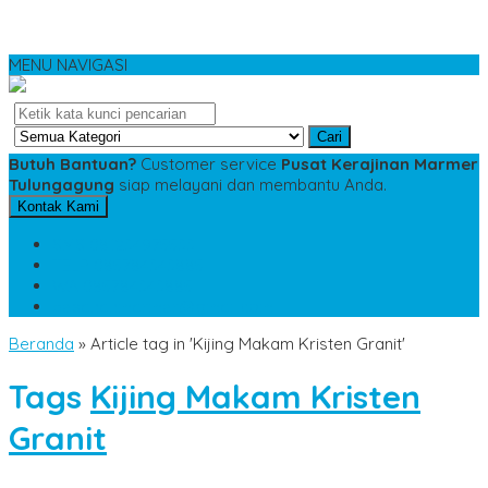
MENU NAVIGASI
Cari
Butuh Bantuan?
Customer service
Pusat Kerajinan Marmer
Tulungagung
siap melayani dan membantu Anda.
Kontak Kami
SMS
081234975533
TELP
085784343885
WA
085784343885
pesananmarmer@gmail.com
Beranda
»
Article tag in 'Kijing Makam Kristen Granit'
Tags
Kijing Makam Kristen
Granit