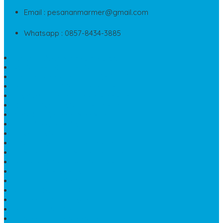
Email : pesananmarmer@gmail.com
Whatsapp : 0857-8434-3885
PAPAN NAMA MARMER MURAH
WASTAFEL BATU FOSIL
LANTAI MARMER TULUNGAGUNG
MODEL KIJING MAKAM MARMER
PRASASTI PAPAN NAMA MARMER
BATU NISAN KRISTEN MARMER
VAS BUNGA DARI MARMER
KIJING MAKAM GRANIT
NISAN KRISTEN
NISAN GRANIT DAN MARMER
TEMPAT PULPEN MEJA KANTOR
MAKAM DOMPALAN BATU KALI
LUMPANG MARMER
JUAL TEMPAT SABUN
CEPUK BATU ONYX
TEMPAT ABU JENAZAH
MEJA KURSI TAMAN
TEMPAT TELUR MARMER