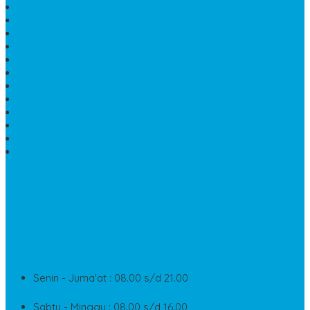
PATUNG KUDA MARMER
HARGA KIJING MAKAM GRANIT
NISAN KUBURAN
MEJA MAKAN MARMER KOTAK
MODEL MAKAM MARMER
MAKAM BATU MARMER
PESAN KIJING MAKAM MARMER
MEJA TAMU MARMER
DINDING BATU ALAM
PENJUAL VANDEL MARMER
PAPAN NAMA ONYX
NISAN MODEL CINTA MARMER
SUPPORT
Silahkan Hubungi Customer Service Kami Di Jam Kerja
Dan Layanan Kami
Senin - Juma'at : 08.00 s/d 21.00
Sabtu - Minggu : 08.00 s/d 16.00