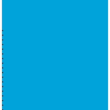
Bintang Antik Sejahtera
merupakan situs online pengrajin
marmer yang tergabung dalam Group Bintang Antik
Sejahtera layanan yang terpercaya sejak tahun 2009
dan terdapat lebih dari 50 orang pengrajin yang memiliki
keahlian tersendiri dibidang pengolahan marmer.
HARGA PUSARA MAKAM BATU MARMER
TEMPAT ABU MARMER TERBAIK
PATUNG NAGA ONIX
BATU NISAN KOTAK
LANTAI MARMER MOTIF
PAPAN CATUR MARMER
KURSI MAKAN BULAT MARMER
PAPAN NAMA GRANIT
JUAL TEMPAT SHAMPO MARMER
MEJA BATU FOSIL
MEJA UJUNG PANDANG
KIJING MAKAM KRISTEN
MEJA MAKAN MARMER HITAM
MAKAM NASRANI
HIOLO TEMPAT DUPA
HARGA BODY MAKAM
HARGA LANTAI ONYX
MEJA TAMU MARMER OVAL