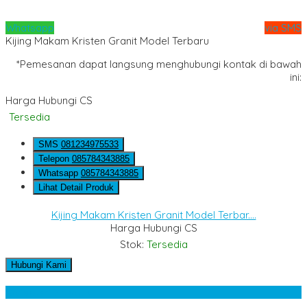
Whatsapp
via SMS
Kijing Makam Kristen Granit Model Terbaru
*Pemesanan dapat langsung menghubungi kontak di bawah
ini:
Harga Hubungi CS
Tersedia
SMS
081234975533
Telepon
085784343885
Whatsapp
085784343885
Lihat Detail Produk
Kijing Makam Kristen Granit Model Terbar....
Harga Hubungi CS
Stok:
Tersedia
Hubungi Kami
Kategori Produk