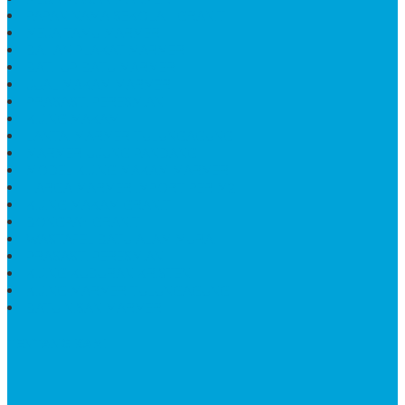
PAPAN NAMA SEKOLAH GRANIT
MEJA TAMU MARMER
BAHAN PLAKAT MARMER
BATHUP BATU MARMER
JUAL MAKAM MARMER
PRASASTI PERESMIAN
KIJING MAKAM
LANTAI MARMER TULUNGAGUNG
MARMER UJUNG PANDANG
MODEL KIJING MAKAM MARMER
HARGA MARMER IMPORT PER M2
KIJING MAKAM GRANIT
BONGPAY GRANIT
WASTAFEL BATU ALAM MURAH
PRASASTI PERESMIAN
KIJING KUBURAN KRISTEN
KIJING MARMER TULUNGAGUNG
BATU NISAN MARMER
TENTANG KAMI