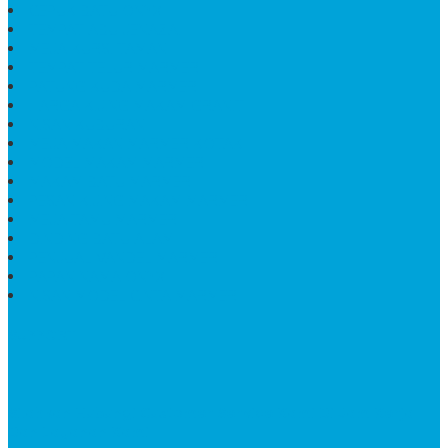
CEPUK BATU ONYX
TEMPAT ABU JENAZAH
MEJA KURSI TAMAN
TEMPAT TELUR MARMER
PATUNG KUDA MARMER
HARGA KIJING MAKAM GRANIT
NISAN KUBURAN
MEJA MAKAN MARMER KOTAK
MODEL MAKAM MARMER
MAKAM BATU MARMER
PESAN KIJING MAKAM MARMER
MEJA TAMU MARMER
DINDING BATU ALAM
PENJUAL VANDEL MARMER
PAPAN NAMA ONYX
NISAN MODEL CINTA MARMER
SUPPORT
Silahkan Hubungi Customer Service Kami Di Jam Kerja
Dan Layanan Kami