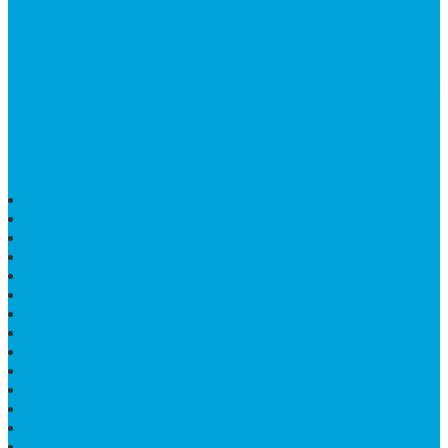
TENTANG KAMI
Bintang Antik Sejahtera
merupakan situs online pengrajin
marmer yang tergabung dalam Group Bintang Antik
Sejahtera layanan yang terpercaya sejak tahun 2009
dan terdapat lebih dari 50 orang pengrajin yang memiliki
keahlian tersendiri dibidang pengolahan marmer.
HARGA PUSARA MAKAM BATU MARMER
TEMPAT ABU MARMER TERBAIK
PATUNG NAGA ONIX
BATU NISAN KOTAK
LANTAI MARMER MOTIF
PAPAN CATUR MARMER
KURSI MAKAN BULAT MARMER
PAPAN NAMA GRANIT
JUAL TEMPAT SHAMPO MARMER
MEJA BATU FOSIL
MEJA UJUNG PANDANG
KIJING MAKAM KRISTEN
MEJA MAKAN MARMER HITAM
MAKAM NASRANI