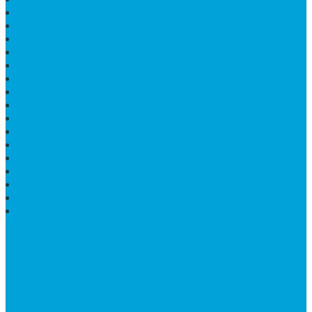
HIOLO TEMPAT DUPA
HARGA BODY MAKAM
HARGA LANTAI ONYX
MEJA TAMU MARMER OVAL
MODEL MAKAM ISLAM
MAKAM KRISTEN
MAKAM BATU GRANIT
JUAL MAKAM MARMER
MAKAM BAYI KRISTEN
HARGA MEJA BATU ONYX
KIJING MARMER
PATUNG NAGA ONIX
MAKAM MARMER
PLAKAT MARMER MURAH
MAKAM KRISTEN GRANIT
AIR MANCUR MARMER
CONTACT INFO
Jika Anda Merasa Kesulitan Untuk Menghubungi Customer
Service Kami, Anda Bisa Langsung Menghubungi Pusat
Layanan Dan Keluhan Customer Di Contact Di Bawah Ini