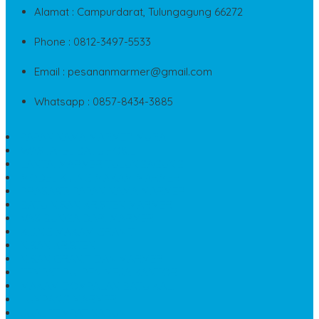
Alamat : Campurdarat, Tulungagung 66272
Phone : 0812-3497-5533
Email : pesananmarmer@gmail.com
Whatsapp : 0857-8434-3885
PAPAN NAMA MARMER MURAH
WASTAFEL BATU FOSIL
LANTAI MARMER TULUNGAGUNG
MODEL KIJING MAKAM MARMER
PRASASTI PAPAN NAMA MARMER
BATU NISAN KRISTEN MARMER
VAS BUNGA DARI MARMER
KIJING MAKAM GRANIT
NISAN KRISTEN
NISAN GRANIT DAN MARMER
TEMPAT PULPEN MEJA KANTOR
MAKAM DOMPALAN BATU KALI
LUMPANG MARMER
JUAL TEMPAT SABUN