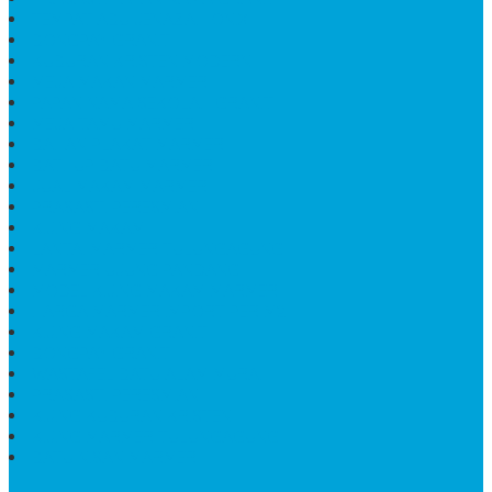
TEMPAT ABU JENAZAH ONIX
BONGPAY GRANIT
KUBURAN KRISTEN MODERN
MEJA MAKAN MARMER
PAPAN NAMA SEKOLAH GRANIT
MEJA TAMU MARMER
BAHAN PLAKAT MARMER
BATHUP BATU MARMER
JUAL MAKAM MARMER
PRASASTI PERESMIAN
KIJING MAKAM
LANTAI MARMER TULUNGAGUNG
MARMER UJUNG PANDANG
MODEL KIJING MAKAM MARMER
HARGA MARMER IMPORT PER M2
KIJING MAKAM GRANIT
BONGPAY GRANIT
WASTAFEL BATU ALAM MURAH
PRASASTI PERESMIAN
KIJING KUBURAN KRISTEN
KIJING MARMER TULUNGAGUNG
BATU NISAN MARMER