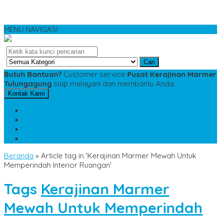
MENU NAVIGASI
Cari
Butuh Bantuan?
Customer service
Pusat Kerajinan Marmer
Tulungagung
siap melayani dan membantu Anda.
Kontak Kami
SMS
081234975533
TELP
085784343885
WA
085784343885
pesananmarmer@gmail.com
Beranda
»
Article tag in 'Kerajinan Marmer Mewah Untuk
Memperindah Interior Ruangan'
Tags
Kerajinan Marmer
Mewah Untuk Memperindah