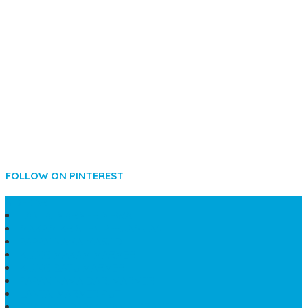
FOLLOW ON PINTEREST
SIDEBAR
LANTAI MARMER MEWAH
MAKAM KRISTEN PERJAMUAN
PAPAN NAMA MASJID
KIJING MAKAM MARMER
KIJING BATU MARMER
PAPAN NAMA DARI MARMER
LANTAI MARMER PUTIH
PRASASTI PAPAN NAMA GRANIT