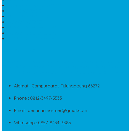
HARGA MEJA BATU ONYX
KIJING MARMER
PATUNG NAGA ONIX
MAKAM MARMER
PLAKAT MARMER MURAH
MAKAM KRISTEN GRANIT
AIR MANCUR MARMER
CONTACT INFO
Jika Anda Merasa Kesulitan Untuk Menghubungi Customer
Service Kami, Anda Bisa Langsung Menghubungi Pusat
Layanan Dan Keluhan Customer Di Contact Di Bawah Ini
Alamat : Campurdarat, Tulungagung 66272
Phone : 0812-3497-5533
Email : pesananmarmer@gmail.com
Whatsapp : 0857-8434-3885