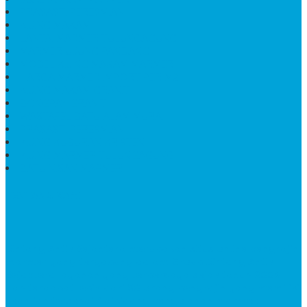
PRASASTI PERESMIAN
KIJING MAKAM
LANTAI MARMER TULUNGAGUNG
MARMER UJUNG PANDANG
MODEL KIJING MAKAM MARMER
HARGA MARMER IMPORT PER M2
KIJING MAKAM GRANIT
BONGPAY GRANIT
WASTAFEL BATU ALAM MURAH
PRASASTI PERESMIAN
KIJING KUBURAN KRISTEN
KIJING MARMER TULUNGAGUNG
BATU NISAN MARMER
TENTANG KAMI
Bintang Antik Sejahtera
merupakan situs online pengrajin
marmer yang tergabung dalam Group Bintang Antik
Sejahtera layanan yang terpercaya sejak tahun 2009
dan terdapat lebih dari 50 orang pengrajin yang memiliki
keahlian tersendiri dibidang pengolahan marmer.