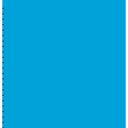
HARGA PUSARA MAKAM BATU MARMER
TEMPAT ABU MARMER TERBAIK
PATUNG NAGA ONIX
BATU NISAN KOTAK
LANTAI MARMER MOTIF
PAPAN CATUR MARMER
KURSI MAKAN BULAT MARMER
PAPAN NAMA GRANIT
JUAL TEMPAT SHAMPO MARMER
MEJA BATU FOSIL
MEJA UJUNG PANDANG
KIJING MAKAM KRISTEN
MEJA MAKAN MARMER HITAM
MAKAM NASRANI
HIOLO TEMPAT DUPA
HARGA BODY MAKAM
HARGA LANTAI ONYX
MEJA TAMU MARMER OVAL
MODEL MAKAM ISLAM
MAKAM KRISTEN
MAKAM BATU GRANIT
JUAL MAKAM MARMER
MAKAM BAYI KRISTEN