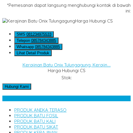
*Pemesanan dapat langsung menghubungi kontak di bawah
ini:
Harga Hubungi CS
SMS
081234975533
Telepon
085784343885
Whatsapp
085784343885
Lihat Detail Produk
Kerajinan Batu Onix Tulungagung, Kerajin....
Harga Hubungi CS
Stok:
Hubungi Kami
Kategori Produk
PRODUK ANEKA TERASO
PRODUK BATU FOSIL
PRODUK BATU KALI
PRODUK BATU SIKAT
PRODUK KERAJINAN