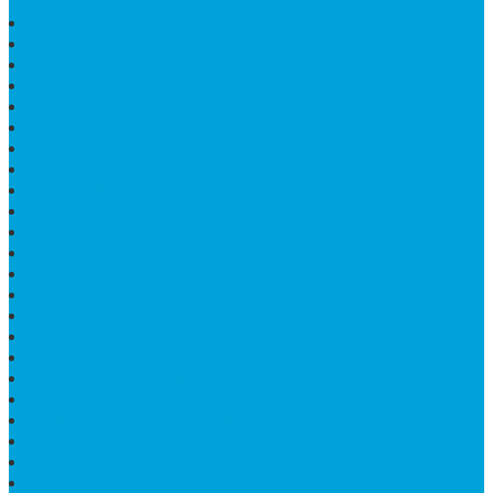
PAPAN NAMA MARMER MURAH
WASTAFEL BATU FOSIL
LANTAI MARMER TULUNGAGUNG
MODEL KIJING MAKAM MARMER
PRASASTI PAPAN NAMA MARMER
BATU NISAN KRISTEN MARMER
VAS BUNGA DARI MARMER
KIJING MAKAM GRANIT
NISAN KRISTEN
NISAN GRANIT DAN MARMER
TEMPAT PULPEN MEJA KANTOR
MAKAM DOMPALAN BATU KALI
LUMPANG MARMER
JUAL TEMPAT SABUN
CEPUK BATU ONYX
TEMPAT ABU JENAZAH
MEJA KURSI TAMAN
TEMPAT TELUR MARMER
PATUNG KUDA MARMER
HARGA KIJING MAKAM GRANIT
NISAN KUBURAN
MEJA MAKAN MARMER KOTAK
MODEL MAKAM MARMER