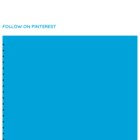
FOLLOW ON PINTEREST
SIDEBAR
LANTAI MARMER MEWAH
MAKAM KRISTEN PERJAMUAN
PAPAN NAMA MASJID
KIJING MAKAM MARMER
KIJING BATU MARMER
PAPAN NAMA DARI MARMER
LANTAI MARMER PUTIH
PRASASTI PAPAN NAMA GRANIT
TEMPAT ABU JENAZAH ONIX
BONGPAY GRANIT
KUBURAN KRISTEN MODERN
MEJA MAKAN MARMER
PAPAN NAMA SEKOLAH GRANIT
MEJA TAMU MARMER
BAHAN PLAKAT MARMER
BATHUP BATU MARMER
JUAL MAKAM MARMER