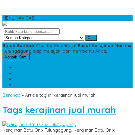
MENU NAVIGASI
Cari
Butuh Bantuan?
Customer service
Pusat Kerajinan Marmer
Tulungagung
siap melayani dan membantu Anda.
Kontak Kami
SMS
081234975533
TELP
085784343885
WA
085784343885
pesananmarmer@gmail.com
Beranda
»
Article tag in 'kerajinan jual murah'
Tags
kerajinan jual murah
Kerajinan Batu Onix Tulungagung, Kerajinan Batu Onix