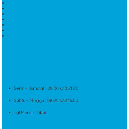
MAKAM BATU MARMER
PESAN KIJING MAKAM MARMER
MEJA TAMU MARMER
DINDING BATU ALAM
PENJUAL VANDEL MARMER
PAPAN NAMA ONYX
NISAN MODEL CINTA MARMER
SUPPORT
Silahkan Hubungi Customer Service Kami Di Jam Kerja
Dan Layanan Kami
Senin - Juma'at : 08.00 s/d 21.00
Sabtu - Minggu : 08.00 s/d 16.00
Tgl Merah : Libur
Copyright © BINTANG ANTIK SEJAHTERA 2022 - All Rights