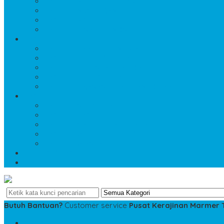
PRODUK MEJA DAN KURSI
PRODUK MIX LOGAM
PRODUK MOTIF INLAY
PRODUK NISAN-TOMBSTONE
PRODUK 4
PRODUK PARQUETE MOZAIK
PRODUK PATUNG DAN RELIEF
PRODUK PEDESTAL DAN BATHUP
PRODUK PEN HOLDER
PRODUK PRASASTI DAN NAMEBOARD
PRODUK 5
PRODUK SOUVENIR
PRODUK TROPHY PIALA
PRODUK VANDEL DAN PLAKAT
PRODUK WALL CLAUDING
PRODUK WASTAFEL
KATALOG PRODUK
DAFTAR ISI
Butuh Bantuan?
Customer service
Pusat Kerajinan Marmer
SMS
081234975533