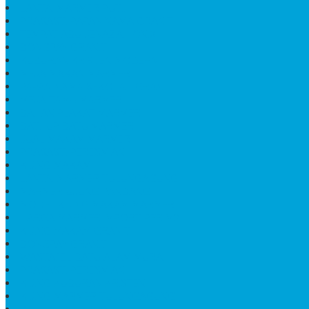
LANTAI MARMER PUTIH
PRASASTI PAPAN NAMA GRANIT
TEMPAT ABU JENAZAH ONIX
BONGPAY GRANIT
KUBURAN KRISTEN MODERN
MEJA MAKAN MARMER
PAPAN NAMA SEKOLAH GRANIT
MEJA TAMU MARMER
BAHAN PLAKAT MARMER
BATHUP BATU MARMER
JUAL MAKAM MARMER
PRASASTI PERESMIAN
KIJING MAKAM
LANTAI MARMER TULUNGAGUNG
MARMER UJUNG PANDANG
MODEL KIJING MAKAM MARMER
HARGA MARMER IMPORT PER M2
KIJING MAKAM GRANIT
BONGPAY GRANIT
WASTAFEL BATU ALAM MURAH
PRASASTI PERESMIAN
KIJING KUBURAN KRISTEN
KIJING MARMER TULUNGAGUNG