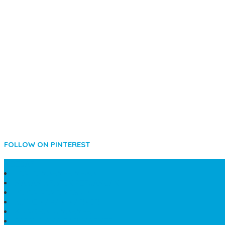
FOLLOW ON PINTEREST
SIDEBAR
LANTAI MARMER MEWAH
MAKAM KRISTEN PERJAMUAN
PAPAN NAMA MASJID
KIJING MAKAM MARMER
KIJING BATU MARMER
PAPAN NAMA DARI MARMER