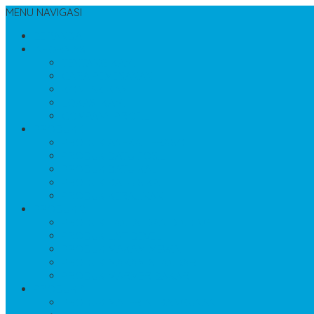
MENU NAVIGASI
BERANDA
INFORMASI
TENTANG KAMI
CARA PEMESANAN
KONTAK KAMI
LOKASI KAMI
COMPANY PROFIL
PRODUK 1
PRODUK ANEKA TERASO
PRODUK BATU FOSIL
PRODUK BATU KALI
PRODUK BATU SIKAT
PRODUK KERAJINAN
PRODUK 2
PRODUK LANTAI DAN DINDING
PRODUK LIST BEVEL
PRODUK MAKAM MEWAH
PRODUK MAKAM STANDART
PRODUK MARMER BAKAR
PRODUK 3
PRODUK MATERIAL BANGUNAN