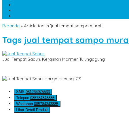
TELP
085784343885
WA
085784343885
pesananmarmer@gmail.com
Beranda
»
Article tag in 'jual tempat sampo murah'
Tags
jual tempat sampo mur
Jual Tempat Sabun, Kerajinan Marmer Tulungagung
Harga Hubungi CS
SMS
081234975533
Telepon
085784343885
Whatsapp
085784343885
Lihat Detail Produk