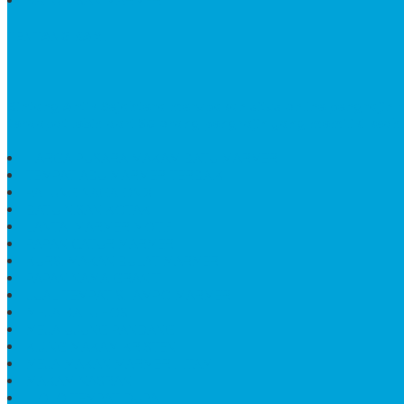
BATU NISAN MARMER
TENTANG KAMI
Bintang Antik Sejahtera
merupakan situs online pengrajin
terdapat lebih dari 50 orang pengrajin yang memiliki keah
HARGA PUSARA MAKAM BATU MARMER
TEMPAT ABU MARMER TERBAIK
PATUNG NAGA ONIX
BATU NISAN KOTAK
LANTAI MARMER MOTIF
PAPAN CATUR MARMER
KURSI MAKAN BULAT MARMER
PAPAN NAMA GRANIT
JUAL TEMPAT SHAMPO MARMER
MEJA BATU FOSIL
MEJA UJUNG PANDANG
KIJING MAKAM KRISTEN
MEJA MAKAN MARMER HITAM
MAKAM NASRANI
HIOLO TEMPAT DUPA