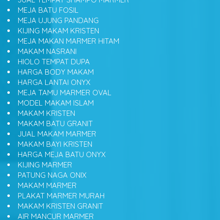
MEJA BATU FOSIL
MEJA UJUNG PANDANG
KIJING MAKAM KRISTEN
MEJA MAKAN MARMER HITAM
MAKAM NASRANI
HIOLO TEMPAT DUPA
HARGA BODY MAKAM
HARGA LANTAI ONYX
MEJA TAMU MARMER OVAL
MODEL MAKAM ISLAM
MAKAM KRISTEN
MAKAM BATU GRANIT
JUAL MAKAM MARMER
MAKAM BAYI KRISTEN
HARGA MEJA BATU ONYX
KIJING MARMER
PATUNG NAGA ONIX
MAKAM MARMER
PLAKAT MARMER MURAH
MAKAM KRISTEN GRANIT
AIR MANCUR MARMER