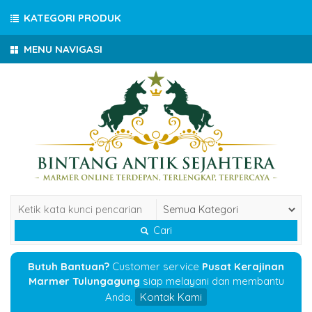
KATEGORI PRODUK
MENU NAVIGASI
Cari
Butuh Bantuan?
Customer service
Pusat Kerajinan
Marmer Tulungagung
siap melayani dan membantu
Anda.
Kontak Kami