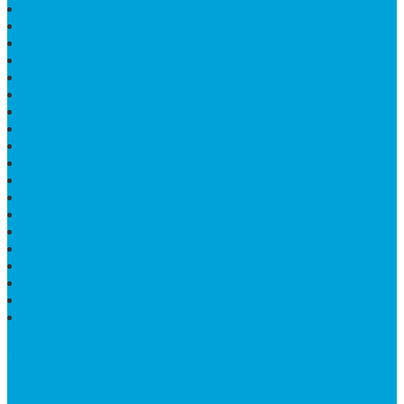
MAKAM DOMPALAN BATU KALI
LUMPANG MARMER
JUAL TEMPAT SABUN
CEPUK BATU ONYX
TEMPAT ABU JENAZAH
MEJA KURSI TAMAN
TEMPAT TELUR MARMER
PATUNG KUDA MARMER
HARGA KIJING MAKAM GRANIT
NISAN KUBURAN
MEJA MAKAN MARMER KOTAK
MODEL MAKAM MARMER
MAKAM BATU MARMER
PESAN KIJING MAKAM MARMER
MEJA TAMU MARMER
DINDING BATU ALAM
PENJUAL VANDEL MARMER
PAPAN NAMA ONYX
NISAN MODEL CINTA MARMER
SUPPORT