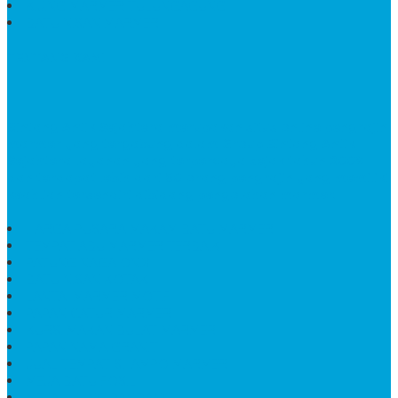
KIJING MARMER TULUNGAGUNG
BATU NISAN MARMER
TENTANG KAMI
Bintang Antik Sejahtera
merupakan situs online pengrajin
marmer yang tergabung dalam Group Bintang Antik
Sejahtera layanan yang terpercaya sejak tahun 2009
dan terdapat lebih dari 50 orang pengrajin yang memiliki
keahlian tersendiri dibidang pengolahan marmer.
HARGA PUSARA MAKAM BATU MARMER
TEMPAT ABU MARMER TERBAIK
PATUNG NAGA ONIX
BATU NISAN KOTAK
LANTAI MARMER MOTIF
PAPAN CATUR MARMER
KURSI MAKAN BULAT MARMER
PAPAN NAMA GRANIT
JUAL TEMPAT SHAMPO MARMER
MEJA BATU FOSIL
MEJA UJUNG PANDANG