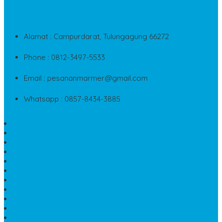
Service Kami, Anda Bisa Langsung Menghubungi Pusat
Layanan Dan Keluhan Customer Di Contact Di Bawah Ini
Alamat : Campurdarat, Tulungagung 66272
Phone : 0812-3497-5533
Email : pesananmarmer@gmail.com
Whatsapp : 0857-8434-3885
PAPAN NAMA MARMER MURAH
WASTAFEL BATU FOSIL
LANTAI MARMER TULUNGAGUNG
MODEL KIJING MAKAM MARMER
PRASASTI PAPAN NAMA MARMER
BATU NISAN KRISTEN MARMER
VAS BUNGA DARI MARMER
KIJING MAKAM GRANIT
NISAN KRISTEN
NISAN GRANIT DAN MARMER
TEMPAT PULPEN MEJA KANTOR