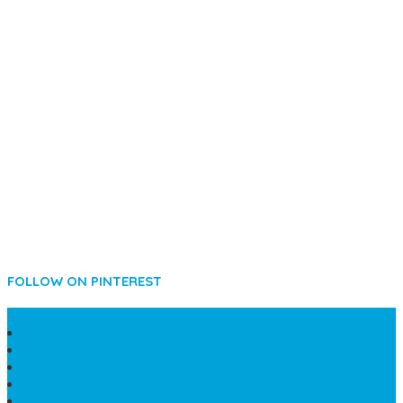
FOLLOW ON PINTEREST
SIDEBAR
LANTAI MARMER MEWAH
MAKAM KRISTEN PERJAMUAN
PAPAN NAMA MASJID
KIJING MAKAM MARMER
KIJING BATU MARMER