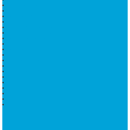
KIJING MAKAM KRISTEN
MEJA MAKAN MARMER HITAM
MAKAM NASRANI
HIOLO TEMPAT DUPA
HARGA BODY MAKAM
HARGA LANTAI ONYX
MEJA TAMU MARMER OVAL
MODEL MAKAM ISLAM
MAKAM KRISTEN
MAKAM BATU GRANIT
JUAL MAKAM MARMER
MAKAM BAYI KRISTEN
HARGA MEJA BATU ONYX
KIJING MARMER
PATUNG NAGA ONIX
MAKAM MARMER
PLAKAT MARMER MURAH
MAKAM KRISTEN GRANIT
AIR MANCUR MARMER
CONTACT INFO
Jika Anda Merasa Kesulitan Untuk Menghubungi Customer