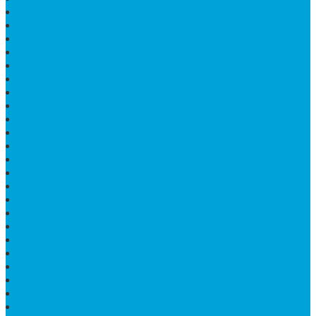
PAPAN NAMA DARI MARMER
LANTAI MARMER PUTIH
PRASASTI PAPAN NAMA GRANIT
TEMPAT ABU JENAZAH ONIX
BONGPAY GRANIT
KUBURAN KRISTEN MODERN
MEJA MAKAN MARMER
PAPAN NAMA SEKOLAH GRANIT
MEJA TAMU MARMER
BAHAN PLAKAT MARMER
BATHUP BATU MARMER
JUAL MAKAM MARMER
PRASASTI PERESMIAN
KIJING MAKAM
LANTAI MARMER TULUNGAGUNG
MARMER UJUNG PANDANG
MODEL KIJING MAKAM MARMER
HARGA MARMER IMPORT PER M2
KIJING MAKAM GRANIT
BONGPAY GRANIT
WASTAFEL BATU ALAM MURAH
PRASASTI PERESMIAN
KIJING KUBURAN KRISTEN