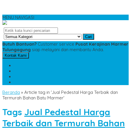
MENU NAVIGASI
Cari
Butuh Bantuan?
Customer service
Pusat Kerajinan Marmer
Tulungagung
siap melayani dan membantu Anda.
Kontak Kami
SMS
081234975533
TELP
085784343885
WA
085784343885
pesananmarmer@gmail.com
Beranda
»
Article tag in 'Jual Pedestal Harga Terbaik dan
Termurah Bahan Batu Marmer'
Tags
Jual Pedestal Harga
Terbaik dan Termurah Bahan