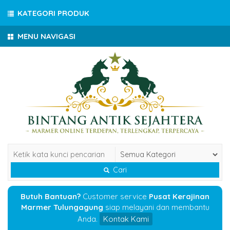
KATEGORI PRODUK
MENU NAVIGASI
Cari
Butuh Bantuan?
Customer service
Pusat Kerajinan
Marmer Tulungagung
siap melayani dan membantu
Anda.
Kontak Kami