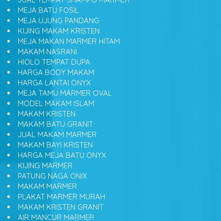
MEJA BATU FOSIL
MEJA UJUNG PANDANG
KIJING MAKAM KRISTEN
MEJA MAKAN MARMER HITAM
MAKAM NASRANI
HIOLO TEMPAT DUPA
HARGA BODY MAKAM
HARGA LANTAI ONYX
MEJA TAMU MARMER OVAL
MODEL MAKAM ISLAM
MAKAM KRISTEN
MAKAM BATU GRANIT
JUAL MAKAM MARMER
MAKAM BAYI KRISTEN
HARGA MEJA BATU ONYX
KIJING MARMER
PATUNG NAGA ONIX
MAKAM MARMER
PLAKAT MARMER MURAH
MAKAM KRISTEN GRANIT
AIR MANCUR MARMER