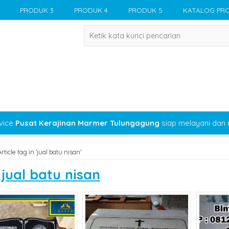
PRODUK 3
PRODUK 4
PRODUK 5
KATALOG PR
vice
Pusat Kerajinan Marmer Tulungagung
siap melayani dan
Article tag in 'jual batu nisan'
s
jual batu nisan