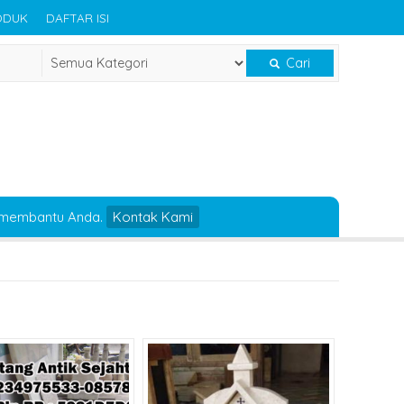
ODUK
DAFTAR ISI
Cari
 membantu Anda.
Kontak Kami