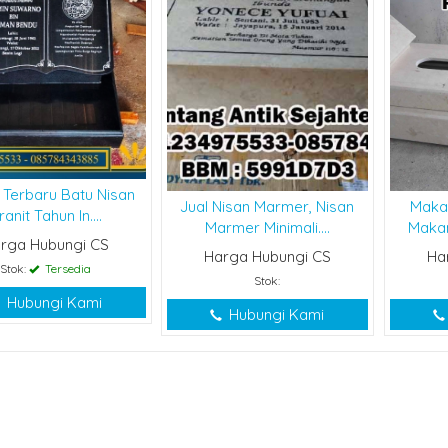
 Terbaru Batu Nisan
Jual Nisan Marmer, Nisan
Maka
ranit Tahun In....
Marmer Minimali....
Maka
rga Hubungi CS
Harga Hubungi CS
Ha
Stok:
Tersedia
Stok:
Hubungi Kami
Hubungi Kami