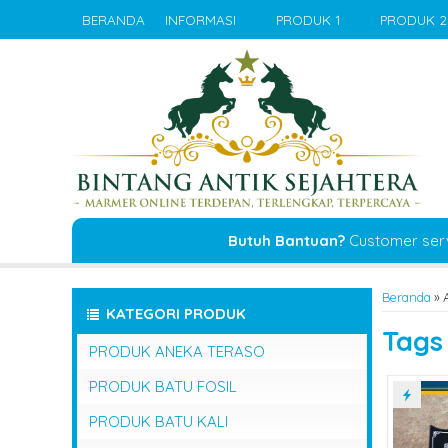
BERANDA
INFORMASI
PRODUK 1
PRODUK 2
Butuh Bantuan?
Customer ser
Beranda
»
KATEGORI PRODUK
Tag
PRODUK ANEKA TERASO
PRODUK BATU FOSIL
PRODUK BATU KALI