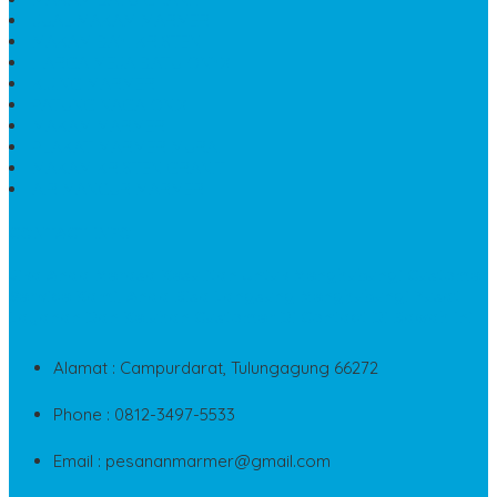
JUAL MAKAM MARMER
MAKAM BAYI KRISTEN
HARGA MEJA BATU ONYX
KIJING MARMER
PATUNG NAGA ONIX
MAKAM MARMER
PLAKAT MARMER MURAH
MAKAM KRISTEN GRANIT
AIR MANCUR MARMER
CONTACT INFO
Jika Anda Merasa Kesulitan Untuk Menghubungi Customer
Service Kami, Anda Bisa Langsung Menghubungi Pusat
Layanan Dan Keluhan Customer Di Contact Di Bawah Ini
Alamat : Campurdarat, Tulungagung 66272
Phone : 0812-3497-5533
Email : pesananmarmer@gmail.com