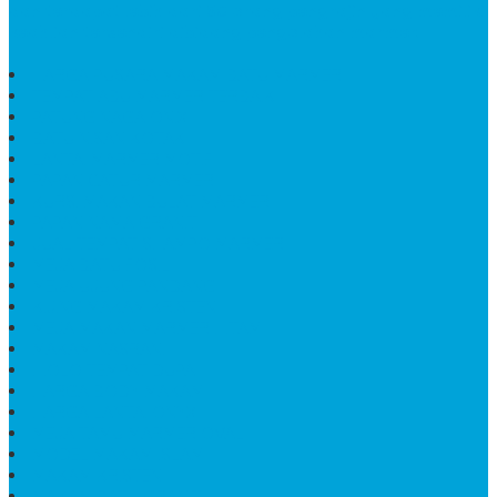
dan terdapat lebih dari 50 orang pengrajin yang memiliki
keahlian tersendiri dibidang pengolahan marmer.
HARGA PUSARA MAKAM BATU MARMER
TEMPAT ABU MARMER TERBAIK
PATUNG NAGA ONIX
BATU NISAN KOTAK
LANTAI MARMER MOTIF
PAPAN CATUR MARMER
KURSI MAKAN BULAT MARMER
PAPAN NAMA GRANIT
JUAL TEMPAT SHAMPO MARMER
MEJA BATU FOSIL
MEJA UJUNG PANDANG
KIJING MAKAM KRISTEN
MEJA MAKAN MARMER HITAM
MAKAM NASRANI
HIOLO TEMPAT DUPA
HARGA BODY MAKAM
HARGA LANTAI ONYX
MEJA TAMU MARMER OVAL
MODEL MAKAM ISLAM
MAKAM KRISTEN
MAKAM BATU GRANIT