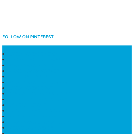
FOLLOW ON PINTEREST
SIDEBAR
LANTAI MARMER MEWAH
MAKAM KRISTEN PERJAMUAN
PAPAN NAMA MASJID
KIJING MAKAM MARMER
KIJING BATU MARMER
PAPAN NAMA DARI MARMER
LANTAI MARMER PUTIH
PRASASTI PAPAN NAMA GRANIT
TEMPAT ABU JENAZAH ONIX
BONGPAY GRANIT
KUBURAN KRISTEN MODERN
MEJA MAKAN MARMER
PAPAN NAMA SEKOLAH GRANIT
MEJA TAMU MARMER
BAHAN PLAKAT MARMER