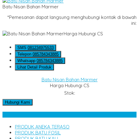
Batu Nisan Bahan Marmer
*Pemesanan dapat langsung menghubungi kontak di bawah
ini:
Harga Hubungi CS
SMS
081234975533
Telepon
085784343885
Whatsapp
085784343885
Lihat Detail Produk
Batu Nisan Bahan Marmer
Harga Hubungi CS
Stok:
Hubungi Kami
Kategori Produk
PRODUK ANEKA TERASO
PRODUK BATU FOSIL
PRODUK BATU KALI