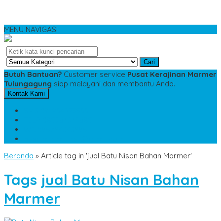
MENU NAVIGASI
Cari
Butuh Bantuan?
Customer service
Pusat Kerajinan Marmer
Tulungagung
siap melayani dan membantu Anda.
Kontak Kami
SMS
081234975533
TELP
085784343885
WA
085784343885
pesananmarmer@gmail.com
Beranda
»
Article tag in 'jual Batu Nisan Bahan Marmer'
Tags
jual Batu Nisan Bahan
Marmer