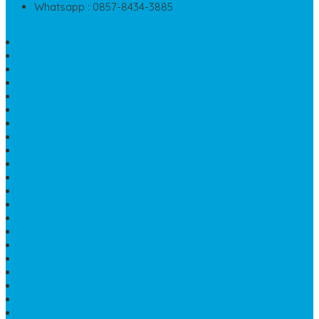
Whatsapp : 0857-8434-3885
PAPAN NAMA MARMER MURAH
WASTAFEL BATU FOSIL
LANTAI MARMER TULUNGAGUNG
MODEL KIJING MAKAM MARMER
PRASASTI PAPAN NAMA MARMER
BATU NISAN KRISTEN MARMER
VAS BUNGA DARI MARMER
KIJING MAKAM GRANIT
NISAN KRISTEN
NISAN GRANIT DAN MARMER
TEMPAT PULPEN MEJA KANTOR
MAKAM DOMPALAN BATU KALI
LUMPANG MARMER
JUAL TEMPAT SABUN
CEPUK BATU ONYX
TEMPAT ABU JENAZAH
MEJA KURSI TAMAN
TEMPAT TELUR MARMER
PATUNG KUDA MARMER
HARGA KIJING MAKAM GRANIT
NISAN KUBURAN