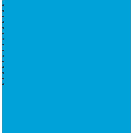
BATHUP BATU MARMER
JUAL MAKAM MARMER
PRASASTI PERESMIAN
KIJING MAKAM
LANTAI MARMER TULUNGAGUNG
MARMER UJUNG PANDANG
MODEL KIJING MAKAM MARMER
HARGA MARMER IMPORT PER M2
KIJING MAKAM GRANIT
BONGPAY GRANIT
WASTAFEL BATU ALAM MURAH
PRASASTI PERESMIAN
KIJING KUBURAN KRISTEN
KIJING MARMER TULUNGAGUNG
BATU NISAN MARMER
TENTANG KAMI
Bintang Antik Sejahtera
merupakan situs online pengrajin
marmer yang tergabung dalam Group Bintang Antik
Sejahtera layanan yang terpercaya sejak tahun 2009