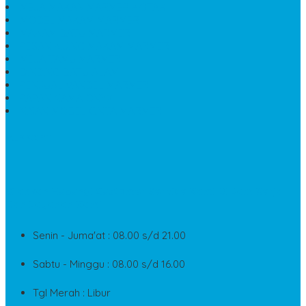
MEJA MAKAN MARMER KOTAK
MODEL MAKAM MARMER
MAKAM BATU MARMER
PESAN KIJING MAKAM MARMER
MEJA TAMU MARMER
DINDING BATU ALAM
PENJUAL VANDEL MARMER
PAPAN NAMA ONYX
NISAN MODEL CINTA MARMER
SUPPORT
Silahkan Hubungi Customer Service Kami Di Jam Kerja
Dan Layanan Kami
Senin - Juma'at : 08.00 s/d 21.00
Sabtu - Minggu : 08.00 s/d 16.00
Tgl Merah : Libur