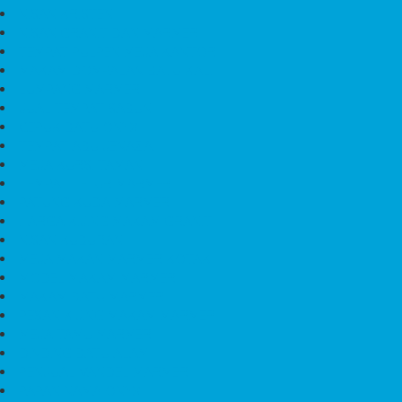
NISAN KRISTEN
NISAN GRANIT DAN MARMER
TEMPAT PULPEN MEJA KANTOR
MAKAM DOMPALAN BATU KALI
LUMPANG MARMER
JUAL TEMPAT SABUN
CEPUK BATU ONYX
TEMPAT ABU JENAZAH
MEJA KURSI TAMAN
TEMPAT TELUR MARMER
PATUNG KUDA MARMER
HARGA KIJING MAKAM GRANIT
NISAN KUBURAN
MEJA MAKAN MARMER KOTAK
MODEL MAKAM MARMER
MAKAM BATU MARMER
PESAN KIJING MAKAM MARMER
MEJA TAMU MARMER
DINDING BATU ALAM
PENJUAL VANDEL MARMER
PAPAN NAMA ONYX