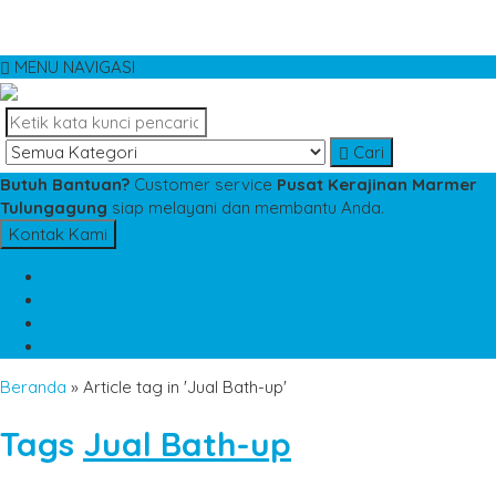
MENU NAVIGASI
Cari
Butuh Bantuan?
Customer service
Pusat Kerajinan Marmer
Tulungagung
siap melayani dan membantu Anda.
Kontak Kami
SMS
081234975533
TELP
085784343885
WA
085784343885
pesananmarmer@gmail.com
Beranda
»
Article tag in 'Jual Bath-up'
Tags
Jual Bath-up