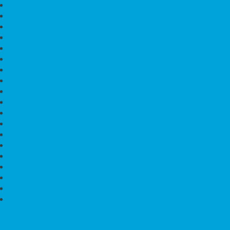
KIJING MAKAM KRISTEN
MEJA MAKAN MARMER HITAM
MAKAM NASRANI
HIOLO TEMPAT DUPA
HARGA BODY MAKAM
HARGA LANTAI ONYX
MEJA TAMU MARMER OVAL
MODEL MAKAM ISLAM
MAKAM KRISTEN
MAKAM BATU GRANIT
JUAL MAKAM MARMER
MAKAM BAYI KRISTEN
HARGA MEJA BATU ONYX
KIJING MARMER
PATUNG NAGA ONIX
MAKAM MARMER
PLAKAT MARMER MURAH
MAKAM KRISTEN GRANIT
AIR MANCUR MARMER
CONTACT INFO