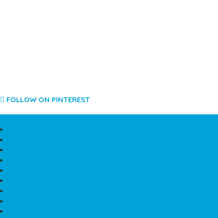
FOLLOW ON PINTEREST
SIDEBAR
LANTAI MARMER MEWAH
MAKAM KRISTEN PERJAMUAN
PAPAN NAMA MASJID
KIJING MAKAM MARMER
KIJING BATU MARMER
PAPAN NAMA DARI MARMER
LANTAI MARMER PUTIH
PRASASTI PAPAN NAMA GRANIT
TEMPAT ABU JENAZAH ONIX