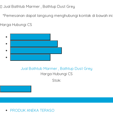
Jual Bathtub Marmer , Bathtup Dust Grey
*Pemesanan dapat langsung menghubungi kontak di bawah ini:
Harga Hubungi CS
SMS
081234975533
Telepon
085784343885
Whatsapp
085784343885
Lihat Detail Produk
Jual Bathtub Marmer , Bathtup Dust Grey
Harga Hubungi CS
Stok:
Hubungi Kami
Kategori Produk
PRODUK ANEKA TERASO