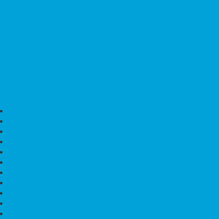
TENTANG KAMI
Bintang Antik Sejahtera
merupakan situs online pengrajin
marmer yang tergabung dalam Group Bintang Antik
Sejahtera layanan yang terpercaya sejak tahun 2009 dan
terdapat lebih dari 50 orang pengrajin yang memiliki
keahlian tersendiri dibidang pengolahan marmer.
HARGA PUSARA MAKAM BATU MARMER
TEMPAT ABU MARMER TERBAIK
PATUNG NAGA ONIX
BATU NISAN KOTAK
LANTAI MARMER MOTIF
PAPAN CATUR MARMER
KURSI MAKAN BULAT MARMER
PAPAN NAMA GRANIT
JUAL TEMPAT SHAMPO MARMER
MEJA BATU FOSIL
MEJA UJUNG PANDANG