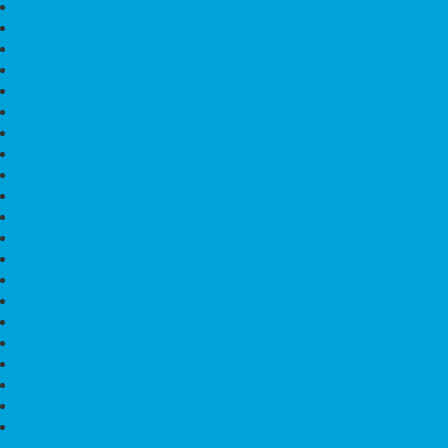
BONGPAY GRANIT
KUBURAN KRISTEN MODERN
MEJA MAKAN MARMER
PAPAN NAMA SEKOLAH GRANIT
MEJA TAMU MARMER
BAHAN PLAKAT MARMER
BATHUP BATU MARMER
JUAL MAKAM MARMER
PRASASTI PERESMIAN
KIJING MAKAM
LANTAI MARMER TULUNGAGUNG
MARMER UJUNG PANDANG
MODEL KIJING MAKAM MARMER
HARGA MARMER IMPORT PER M2
KIJING MAKAM GRANIT
BONGPAY GRANIT
WASTAFEL BATU ALAM MURAH
PRASASTI PERESMIAN
KIJING KUBURAN KRISTEN
KIJING MARMER TULUNGAGUNG
BATU NISAN MARMER