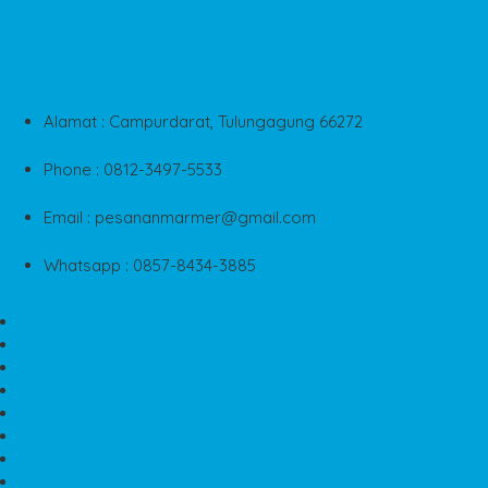
Jika Anda Merasa Kesulitan Untuk Menghubungi Customer
Service Kami, Anda Bisa Langsung Menghubungi Pusat
Layanan Dan Keluhan Customer Di Contact Di Bawah Ini
Alamat : Campurdarat, Tulungagung 66272
Phone : 0812-3497-5533
Email : pesananmarmer@gmail.com
Whatsapp : 0857-8434-3885
PAPAN NAMA MARMER MURAH
WASTAFEL BATU FOSIL
LANTAI MARMER TULUNGAGUNG
MODEL KIJING MAKAM MARMER
PRASASTI PAPAN NAMA MARMER
BATU NISAN KRISTEN MARMER
VAS BUNGA DARI MARMER
KIJING MAKAM GRANIT