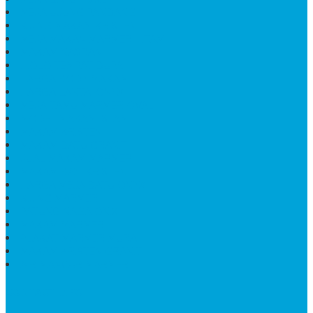
MEJA UJUNG PANDANG
KIJING MAKAM KRISTEN
MEJA MAKAN MARMER HITAM
MAKAM NASRANI
HIOLO TEMPAT DUPA
HARGA BODY MAKAM
HARGA LANTAI ONYX
MEJA TAMU MARMER OVAL
MODEL MAKAM ISLAM
MAKAM KRISTEN
MAKAM BATU GRANIT
JUAL MAKAM MARMER
MAKAM BAYI KRISTEN
HARGA MEJA BATU ONYX
KIJING MARMER
PATUNG NAGA ONIX
MAKAM MARMER
PLAKAT MARMER MURAH
MAKAM KRISTEN GRANIT
AIR MANCUR MARMER
CONTACT INFO