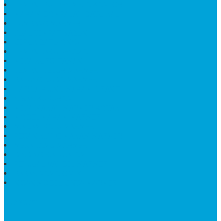
TEMPAT PULPEN MEJA KANTOR
MAKAM DOMPALAN BATU KALI
LUMPANG MARMER
JUAL TEMPAT SABUN
CEPUK BATU ONYX
TEMPAT ABU JENAZAH
MEJA KURSI TAMAN
TEMPAT TELUR MARMER
PATUNG KUDA MARMER
HARGA KIJING MAKAM GRANIT
NISAN KUBURAN
MEJA MAKAN MARMER KOTAK
MODEL MAKAM MARMER
MAKAM BATU MARMER
PESAN KIJING MAKAM MARMER
MEJA TAMU MARMER
DINDING BATU ALAM
PENJUAL VANDEL MARMER
PAPAN NAMA ONYX
NISAN MODEL CINTA MARMER
SUPPORT