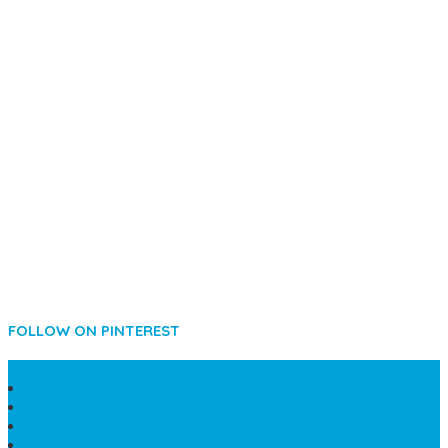
FOLLOW ON PINTEREST
SIDEBAR
LANTAI MARMER MEWAH
MAKAM KRISTEN PERJAMUAN
PAPAN NAMA MASJID
KIJING MAKAM MARMER