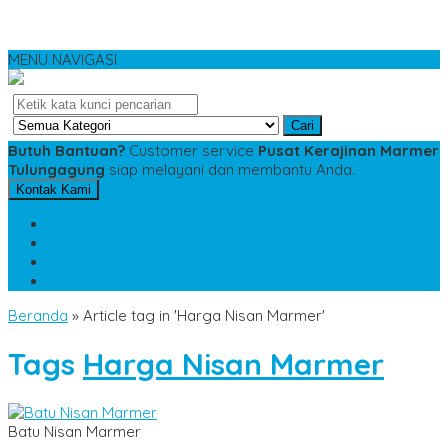
MENU NAVIGASI
Cari
Butuh Bantuan?
Customer service
Pusat Kerajinan Marmer
Tulungagung
siap melayani dan membantu Anda.
Kontak Kami
SMS
081234975533
TELP
085784343885
WA
085784343885
pesananmarmer@gmail.com
Beranda
»
Article tag in 'Harga Nisan Marmer'
Tags
Harga Nisan Marmer
Batu Nisan Marmer