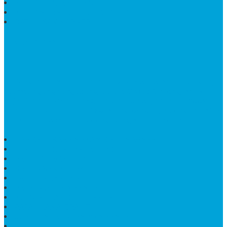
KIJING KUBURAN KRISTEN
KIJING MARMER TULUNGAGUNG
BATU NISAN MARMER
TENTANG KAMI
Bintang Antik Sejahtera
merupakan situs online pengrajin
marmer yang tergabung dalam Group Bintang Antik
Sejahtera layanan yang terpercaya sejak tahun 2009
dan terdapat lebih dari 50 orang pengrajin yang memiliki
keahlian tersendiri dibidang pengolahan marmer.
HARGA PUSARA MAKAM BATU MARMER
TEMPAT ABU MARMER TERBAIK
PATUNG NAGA ONIX
BATU NISAN KOTAK
LANTAI MARMER MOTIF
PAPAN CATUR MARMER
KURSI MAKAN BULAT MARMER
PAPAN NAMA GRANIT
JUAL TEMPAT SHAMPO MARMER
MEJA BATU FOSIL