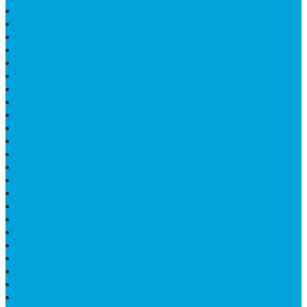
KIJING BATU MARMER
PAPAN NAMA DARI MARMER
LANTAI MARMER PUTIH
PRASASTI PAPAN NAMA GRANIT
TEMPAT ABU JENAZAH ONIX
BONGPAY GRANIT
KUBURAN KRISTEN MODERN
MEJA MAKAN MARMER
PAPAN NAMA SEKOLAH GRANIT
MEJA TAMU MARMER
BAHAN PLAKAT MARMER
BATHUP BATU MARMER
JUAL MAKAM MARMER
PRASASTI PERESMIAN
KIJING MAKAM
LANTAI MARMER TULUNGAGUNG
MARMER UJUNG PANDANG
MODEL KIJING MAKAM MARMER
HARGA MARMER IMPORT PER M2
KIJING MAKAM GRANIT
BONGPAY GRANIT
WASTAFEL BATU ALAM MURAH
PRASASTI PERESMIAN