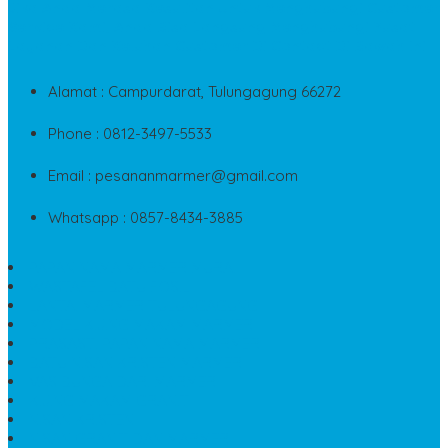
Jika Anda Merasa Kesulitan Untuk Menghubungi Customer
Service Kami, Anda Bisa Langsung Menghubungi Pusat
Layanan Dan Keluhan Customer Di Contact Di Bawah Ini
Alamat : Campurdarat, Tulungagung 66272
Phone : 0812-3497-5533
Email : pesananmarmer@gmail.com
Whatsapp : 0857-8434-3885
PAPAN NAMA MARMER MURAH
WASTAFEL BATU FOSIL
LANTAI MARMER TULUNGAGUNG
MODEL KIJING MAKAM MARMER
PRASASTI PAPAN NAMA MARMER
BATU NISAN KRISTEN MARMER
VAS BUNGA DARI MARMER
KIJING MAKAM GRANIT
NISAN KRISTEN
NISAN GRANIT DAN MARMER