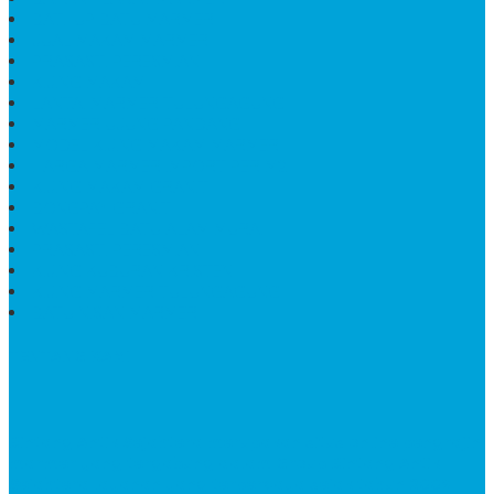
BATHUP BATU MARMER
JUAL MAKAM MARMER
PRASASTI PERESMIAN
KIJING MAKAM
LANTAI MARMER TULUNGAGUNG
MARMER UJUNG PANDANG
MODEL KIJING MAKAM MARMER
HARGA MARMER IMPORT PER M2
KIJING MAKAM GRANIT
BONGPAY GRANIT
WASTAFEL BATU ALAM MURAH
PRASASTI PERESMIAN
KIJING KUBURAN KRISTEN
KIJING MARMER TULUNGAGUNG
BATU NISAN MARMER
TENTANG KAMI
Bintang Antik Sejahtera
merupakan situs online pengrajin
marmer yang tergabung dalam Group Bintang Antik
Sejahtera layanan yang terpercaya sejak tahun 2009