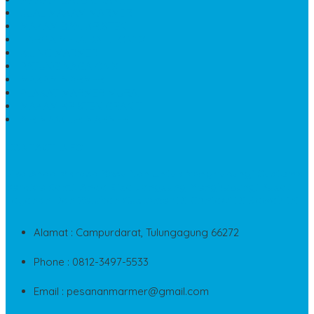
JUAL MAKAM MARMER
MAKAM BAYI KRISTEN
HARGA MEJA BATU ONYX
KIJING MARMER
PATUNG NAGA ONIX
MAKAM MARMER
PLAKAT MARMER MURAH
MAKAM KRISTEN GRANIT
AIR MANCUR MARMER
CONTACT INFO
Jika Anda Merasa Kesulitan Untuk Menghubungi Customer
Service Kami, Anda Bisa Langsung Menghubungi Pusat
Layanan Dan Keluhan Customer Di Contact Di Bawah Ini
Alamat : Campurdarat, Tulungagung 66272
Phone : 0812-3497-5533
Email : pesananmarmer@gmail.com