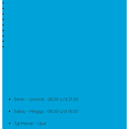
MEJA MAKAN MARMER KOTAK
MODEL MAKAM MARMER
MAKAM BATU MARMER
PESAN KIJING MAKAM MARMER
MEJA TAMU MARMER
DINDING BATU ALAM
PENJUAL VANDEL MARMER
PAPAN NAMA ONYX
NISAN MODEL CINTA MARMER
SUPPORT
Silahkan Hubungi Customer Service Kami Di Jam Kerja
Dan Layanan Kami
Senin - Juma'at : 08.00 s/d 21.00
Sabtu - Minggu : 08.00 s/d 16.00
Tgl Merah : Libur