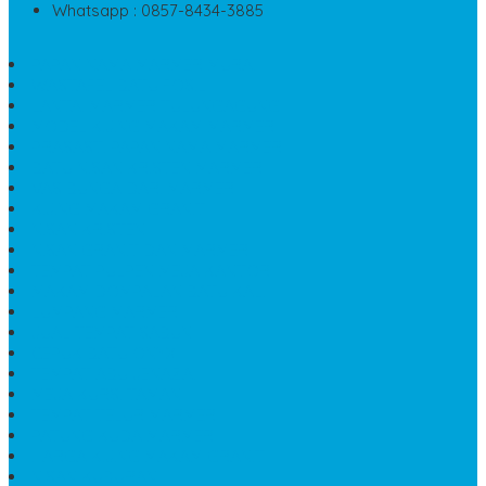
Whatsapp : 0857-8434-3885
PAPAN NAMA MARMER MURAH
WASTAFEL BATU FOSIL
LANTAI MARMER TULUNGAGUNG
MODEL KIJING MAKAM MARMER
PRASASTI PAPAN NAMA MARMER
BATU NISAN KRISTEN MARMER
VAS BUNGA DARI MARMER
KIJING MAKAM GRANIT
NISAN KRISTEN
NISAN GRANIT DAN MARMER
TEMPAT PULPEN MEJA KANTOR
MAKAM DOMPALAN BATU KALI
LUMPANG MARMER
JUAL TEMPAT SABUN
CEPUK BATU ONYX
TEMPAT ABU JENAZAH
MEJA KURSI TAMAN
TEMPAT TELUR MARMER
PATUNG KUDA MARMER
HARGA KIJING MAKAM GRANIT
NISAN KUBURAN