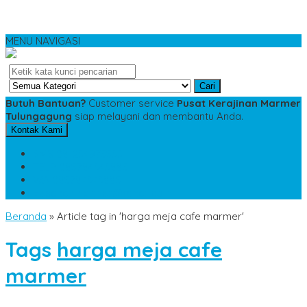
MENU NAVIGASI
Cari
Butuh Bantuan?
Customer service
Pusat Kerajinan Marmer
Tulungagung
siap melayani dan membantu Anda.
Kontak Kami
SMS
081234975533
TELP
085784343885
WA
085784343885
pesananmarmer@gmail.com
Beranda
»
Article tag in 'harga meja cafe marmer'
Tags
harga meja cafe
marmer