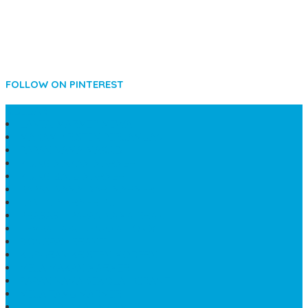
FOLLOW ON PINTEREST
SIDEBAR
LANTAI MARMER MEWAH
MAKAM KRISTEN PERJAMUAN
PAPAN NAMA MASJID
KIJING MAKAM MARMER
KIJING BATU MARMER
PAPAN NAMA DARI MARMER
LANTAI MARMER PUTIH
PRASASTI PAPAN NAMA GRANIT
TEMPAT ABU JENAZAH ONIX
BONGPAY GRANIT
KUBURAN KRISTEN MODERN
MEJA MAKAN MARMER
PAPAN NAMA SEKOLAH GRANIT
MEJA TAMU MARMER
BAHAN PLAKAT MARMER