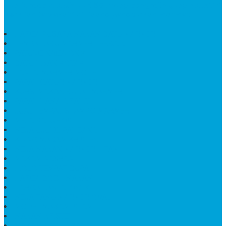
dan terdapat lebih dari 50 orang pengrajin yang memiliki
keahlian tersendiri dibidang pengolahan marmer.
HARGA PUSARA MAKAM BATU MARMER
TEMPAT ABU MARMER TERBAIK
PATUNG NAGA ONIX
BATU NISAN KOTAK
LANTAI MARMER MOTIF
PAPAN CATUR MARMER
KURSI MAKAN BULAT MARMER
PAPAN NAMA GRANIT
JUAL TEMPAT SHAMPO MARMER
MEJA BATU FOSIL
MEJA UJUNG PANDANG
KIJING MAKAM KRISTEN
MEJA MAKAN MARMER HITAM
MAKAM NASRANI
HIOLO TEMPAT DUPA
HARGA BODY MAKAM
HARGA LANTAI ONYX
MEJA TAMU MARMER OVAL
MODEL MAKAM ISLAM
MAKAM KRISTEN
MAKAM BATU GRANIT