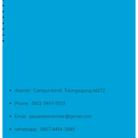
HARGA MEJA BATU ONYX
KIJING MARMER
PATUNG NAGA ONIX
MAKAM MARMER
PLAKAT MARMER MURAH
MAKAM KRISTEN GRANIT
AIR MANCUR MARMER
CONTACT INFO
Jika Anda Merasa Kesulitan Untuk Menghubungi Customer
Service Kami, Anda Bisa Langsung Menghubungi Pusat
Layanan Dan Keluhan Customer Di Contact Di Bawah Ini
Alamat : Campurdarat, Tulungagung 66272
Phone : 0812-3497-5533
Email : pesananmarmer@gmail.com
Whatsapp : 0857-8434-3885