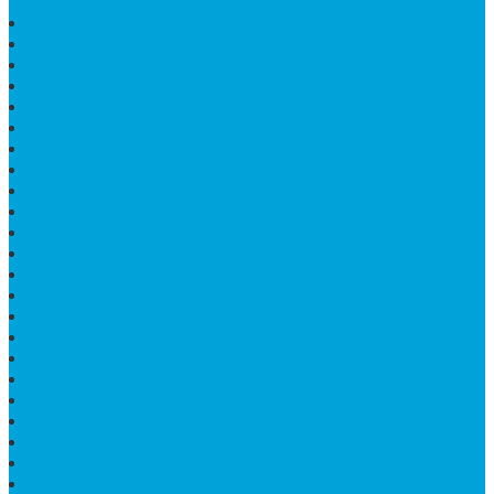
PAPAN NAMA MARMER MURAH
WASTAFEL BATU FOSIL
LANTAI MARMER TULUNGAGUNG
MODEL KIJING MAKAM MARMER
PRASASTI PAPAN NAMA MARMER
BATU NISAN KRISTEN MARMER
VAS BUNGA DARI MARMER
KIJING MAKAM GRANIT
NISAN KRISTEN
NISAN GRANIT DAN MARMER
TEMPAT PULPEN MEJA KANTOR
MAKAM DOMPALAN BATU KALI
LUMPANG MARMER
JUAL TEMPAT SABUN
CEPUK BATU ONYX
TEMPAT ABU JENAZAH
MEJA KURSI TAMAN
TEMPAT TELUR MARMER
PATUNG KUDA MARMER
HARGA KIJING MAKAM GRANIT
NISAN KUBURAN
MEJA MAKAN MARMER KOTAK
MODEL MAKAM MARMER