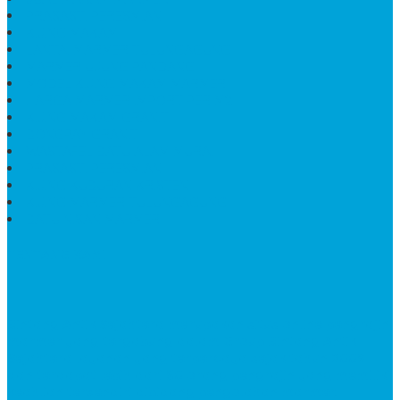
PRASASTI PERESMIAN
KIJING MAKAM
LANTAI MARMER TULUNGAGUNG
MARMER UJUNG PANDANG
MODEL KIJING MAKAM MARMER
HARGA MARMER IMPORT PER M2
KIJING MAKAM GRANIT
BONGPAY GRANIT
WASTAFEL BATU ALAM MURAH
PRASASTI PERESMIAN
KIJING KUBURAN KRISTEN
KIJING MARMER TULUNGAGUNG
BATU NISAN MARMER
TENTANG KAMI
Bintang Antik Sejahtera
merupakan situs online pengrajin
marmer yang tergabung dalam Group Bintang Antik
Sejahtera layanan yang terpercaya sejak tahun 2009
dan terdapat lebih dari 50 orang pengrajin yang memiliki
keahlian tersendiri dibidang pengolahan marmer.