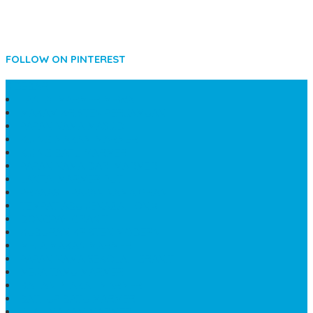
FOLLOW ON PINTEREST
SIDEBAR
LANTAI MARMER MEWAH
MAKAM KRISTEN PERJAMUAN
PAPAN NAMA MASJID
KIJING MAKAM MARMER
KIJING BATU MARMER
PAPAN NAMA DARI MARMER
LANTAI MARMER PUTIH
PRASASTI PAPAN NAMA GRANIT
TEMPAT ABU JENAZAH ONIX
BONGPAY GRANIT
KUBURAN KRISTEN MODERN
MEJA MAKAN MARMER
PAPAN NAMA SEKOLAH GRANIT
MEJA TAMU MARMER
BAHAN PLAKAT MARMER
BATHUP BATU MARMER
JUAL MAKAM MARMER