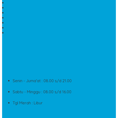
MAKAM BATU MARMER
PESAN KIJING MAKAM MARMER
MEJA TAMU MARMER
DINDING BATU ALAM
PENJUAL VANDEL MARMER
PAPAN NAMA ONYX
NISAN MODEL CINTA MARMER
SUPPORT
Silahkan Hubungi Customer Service Kami Di Jam Kerja
Dan Layanan Kami
Senin - Juma'at : 08.00 s/d 21.00
Sabtu - Minggu : 08.00 s/d 16.00
Tgl Merah : Libur
Copyright © BINTANG ANTIK SEJAHTERA 2022 - All Rights