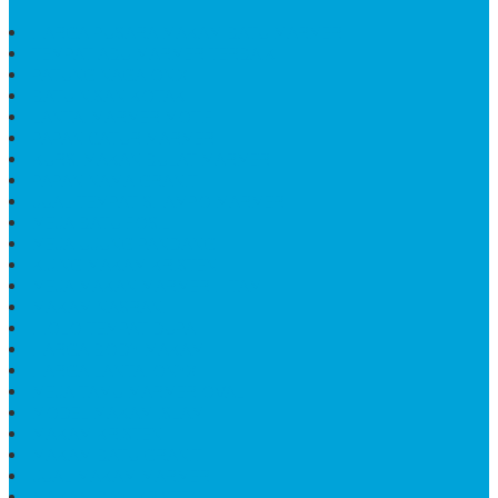
HARGA PUSARA MAKAM BATU MARMER
TEMPAT ABU MARMER TERBAIK
PATUNG NAGA ONIX
BATU NISAN KOTAK
LANTAI MARMER MOTIF
PAPAN CATUR MARMER
KURSI MAKAN BULAT MARMER
PAPAN NAMA GRANIT
JUAL TEMPAT SHAMPO MARMER
MEJA BATU FOSIL
MEJA UJUNG PANDANG
KIJING MAKAM KRISTEN
MEJA MAKAN MARMER HITAM
MAKAM NASRANI
HIOLO TEMPAT DUPA
HARGA BODY MAKAM
HARGA LANTAI ONYX
MEJA TAMU MARMER OVAL
MODEL MAKAM ISLAM
MAKAM KRISTEN
MAKAM BATU GRANIT
JUAL MAKAM MARMER
MAKAM BAYI KRISTEN