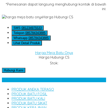
*Pemesanan dapat langsung menghubungi kontak di bawah
ini:
Harga Hubungi CS
SMS
081234975533
Telepon
085784343885
Whatsapp
085784343885
Lihat Detail Produk
Harga Meja Batu Onyx
Harga Hubungi CS
Stok:
Hubungi Kami
Kategori Produk
PRODUK ANEKA TERASO
PRODUK BATU FOSIL
PRODUK BATU KALI
PRODUK BATU SIKAT
PRODUK KERAJINAN