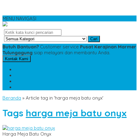
MENU NAVIGASI
Cari
Butuh Bantuan?
Customer service
Pusat Kerajinan Marmer
Tulungagung
siap melayani dan membantu Anda.
Kontak Kami
SMS
081234975533
TELP
085784343885
WA
085784343885
pesananmarmer@gmail.com
Beranda
»
Article tag in 'harga meja batu onyx'
Tags
harga meja batu onyx
Harga Meja Batu Onyx