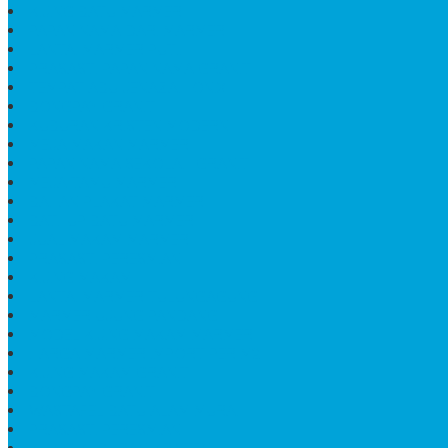
KIJING BATU MARMER
PAPAN NAMA DARI MARMER
LANTAI MARMER PUTIH
PRASASTI PAPAN NAMA GRANIT
TEMPAT ABU JENAZAH ONIX
BONGPAY GRANIT
KUBURAN KRISTEN MODERN
MEJA MAKAN MARMER
PAPAN NAMA SEKOLAH GRANIT
MEJA TAMU MARMER
BAHAN PLAKAT MARMER
BATHUP BATU MARMER
JUAL MAKAM MARMER
PRASASTI PERESMIAN
KIJING MAKAM
LANTAI MARMER TULUNGAGUNG
MARMER UJUNG PANDANG
MODEL KIJING MAKAM MARMER
HARGA MARMER IMPORT PER M2
KIJING MAKAM GRANIT
BONGPAY GRANIT
WASTAFEL BATU ALAM MURAH
PRASASTI PERESMIAN