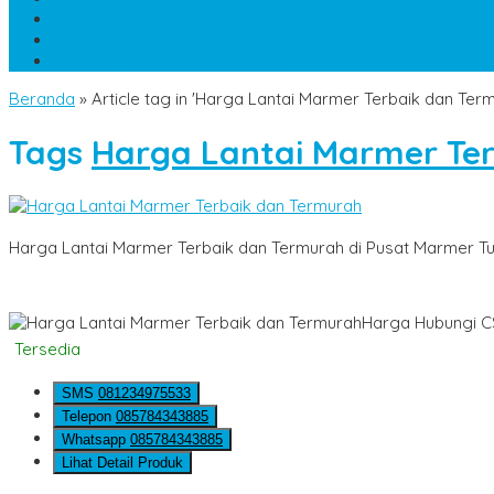
TELP
085784343885
WA
085784343885
pesananmarmer@gmail.com
Beranda
»
Article tag in 'Harga Lantai Marmer Terbaik dan Te
Tags
Harga Lantai Marmer Te
Harga Lantai Marmer Terbaik dan Termurah di Pusat Marmer T
Harga Hubungi C
Tersedia
SMS
081234975533
Telepon
085784343885
Whatsapp
085784343885
Lihat Detail Produk