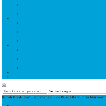
PRODUK MEJA DAN KURSI
PRODUK MIX LOGAM
PRODUK MOTIF INLAY
PRODUK NISAN-TOMBSTONE
PRODUK 4
PRODUK PARQUETE MOZAIK
PRODUK PATUNG DAN RELIEF
PRODUK PEDESTAL DAN BATHUP
PRODUK PEN HOLDER
PRODUK PRASASTI DAN NAMEBOARD
PRODUK 5
PRODUK SOUVENIR
PRODUK TROPHY PIALA
PRODUK VANDEL DAN PLAKAT
PRODUK WALL CLAUDING
PRODUK WASTAFEL
KATALOG PRODUK
DAFTAR ISI
Butuh Bantuan?
Customer service
Pusat Kerajinan Marmer
SMS
081234975533