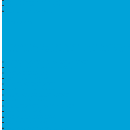
KIJING KUBURAN KRISTEN
KIJING MARMER TULUNGAGUNG
BATU NISAN MARMER
TENTANG KAMI
Bintang Antik Sejahtera
merupakan situs online pengrajin
terdapat lebih dari 50 orang pengrajin yang memiliki keah
HARGA PUSARA MAKAM BATU MARMER
TEMPAT ABU MARMER TERBAIK
PATUNG NAGA ONIX
BATU NISAN KOTAK
LANTAI MARMER MOTIF
PAPAN CATUR MARMER
KURSI MAKAN BULAT MARMER
PAPAN NAMA GRANIT
JUAL TEMPAT SHAMPO MARMER
MEJA BATU FOSIL
MEJA UJUNG PANDANG
KIJING MAKAM KRISTEN
MEJA MAKAN MARMER HITAM