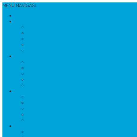
MENU NAVIGASI
BERANDA
INFORMASI
TENTANG KAMI
CARA PEMESANAN
KONTAK KAMI
LOKASI KAMI
COMPANY PROFIL
PRODUK 1
PRODUK ANEKA TERASO
PRODUK BATU FOSIL
PRODUK BATU KALI
PRODUK BATU SIKAT
PRODUK KERAJINAN
PRODUK 2
PRODUK LANTAI DAN DINDING
PRODUK LIST BEVEL
PRODUK MAKAM MEWAH
PRODUK MAKAM STANDART
PRODUK MARMER BAKAR
PRODUK 3
PRODUK MATERIAL BANGUNAN