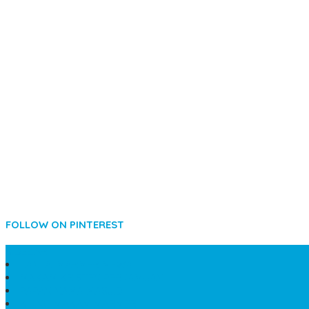
FOLLOW ON PINTEREST
SIDEBAR
LANTAI MARMER MEWAH
MAKAM KRISTEN PERJAMUAN
PAPAN NAMA MASJID
KIJING MAKAM MARMER