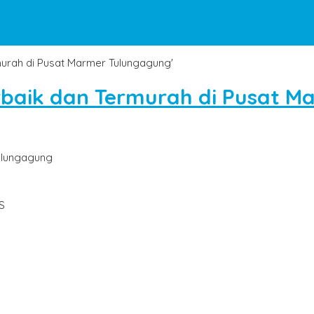
rmurah di Pusat Marmer Tulungagung'
rbaik dan Termurah di Pusat M
ulungagung
S