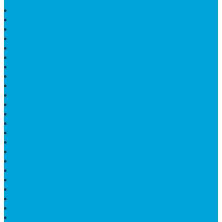
PAPAN NAMA MARMER MURAH
WASTAFEL BATU FOSIL
LANTAI MARMER TULUNGAGUNG
MODEL KIJING MAKAM MARMER
PRASASTI PAPAN NAMA MARMER
BATU NISAN KRISTEN MARMER
VAS BUNGA DARI MARMER
KIJING MAKAM GRANIT
NISAN KRISTEN
NISAN GRANIT DAN MARMER
TEMPAT PULPEN MEJA KANTOR
MAKAM DOMPALAN BATU KALI
LUMPANG MARMER
JUAL TEMPAT SABUN
CEPUK BATU ONYX
TEMPAT ABU JENAZAH
MEJA KURSI TAMAN
TEMPAT TELUR MARMER
PATUNG KUDA MARMER
HARGA KIJING MAKAM GRANIT
NISAN KUBURAN
MEJA MAKAN MARMER KOTAK
MODEL MAKAM MARMER