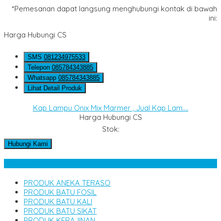
*Pemesanan dapat langsung menghubungi kontak di bawah
ini:
Harga Hubungi CS
SMS
081234975533
Telepon
085784343885
Whatsapp
085784343885
Lihat Detail Produk
Kap Lampu Onix Mix Marmer , Jual Kap Lam....
Harga Hubungi CS
Stok:
Hubungi Kami
Kategori Produk
PRODUK ANEKA TERASO
PRODUK BATU FOSIL
PRODUK BATU KALI
PRODUK BATU SIKAT
PRODUK KERAJINAN