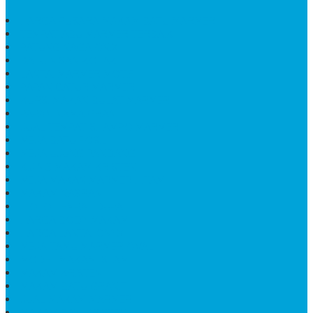
HARGA PUSARA MAKAM BATU MARMER
TEMPAT ABU MARMER TERBAIK
PATUNG NAGA ONIX
BATU NISAN KOTAK
LANTAI MARMER MOTIF
PAPAN CATUR MARMER
KURSI MAKAN BULAT MARMER
PAPAN NAMA GRANIT
JUAL TEMPAT SHAMPO MARMER
MEJA BATU FOSIL
MEJA UJUNG PANDANG
KIJING MAKAM KRISTEN
MEJA MAKAN MARMER HITAM
MAKAM NASRANI
HIOLO TEMPAT DUPA
HARGA BODY MAKAM
HARGA LANTAI ONYX
MEJA TAMU MARMER OVAL
MODEL MAKAM ISLAM
MAKAM KRISTEN
MAKAM BATU GRANIT
JUAL MAKAM MARMER
MAKAM BAYI KRISTEN