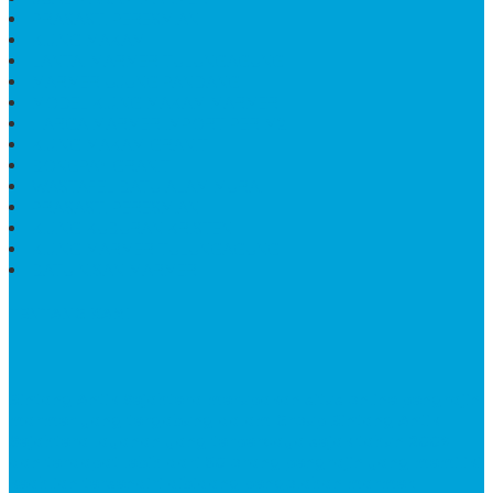
PRASASTI PERESMIAN
KIJING MAKAM
LANTAI MARMER TULUNGAGUNG
MARMER UJUNG PANDANG
MODEL KIJING MAKAM MARMER
HARGA MARMER IMPORT PER M2
KIJING MAKAM GRANIT
BONGPAY GRANIT
WASTAFEL BATU ALAM MURAH
PRASASTI PERESMIAN
KIJING KUBURAN KRISTEN
KIJING MARMER TULUNGAGUNG
BATU NISAN MARMER
TENTANG KAMI
Bintang Antik Sejahtera
merupakan situs online pengrajin
marmer yang tergabung dalam Group Bintang Antik
Sejahtera layanan yang terpercaya sejak tahun 2009
dan terdapat lebih dari 50 orang pengrajin yang memiliki
keahlian tersendiri dibidang pengolahan marmer.