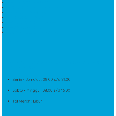
MAKAM BATU MARMER
PESAN KIJING MAKAM MARMER
MEJA TAMU MARMER
DINDING BATU ALAM
PENJUAL VANDEL MARMER
PAPAN NAMA ONYX
NISAN MODEL CINTA MARMER
SUPPORT
Silahkan Hubungi Customer Service Kami Di Jam Kerja
Dan Layanan Kami
Senin - Juma'at : 08.00 s/d 21.00
Sabtu - Minggu : 08.00 s/d 16.00
Tgl Merah : Libur
Copyright © BINTANG ANTIK SEJAHTERA 2022 - All Rights