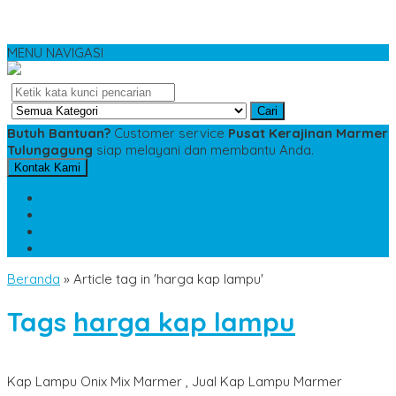
MENU NAVIGASI
Cari
Butuh Bantuan?
Customer service
Pusat Kerajinan Marmer
Tulungagung
siap melayani dan membantu Anda.
Kontak Kami
SMS
081234975533
TELP
085784343885
WA
085784343885
pesananmarmer@gmail.com
Beranda
»
Article tag in 'harga kap lampu'
Tags
harga kap lampu
Kap Lampu Onix Mix Marmer , Jual Kap Lampu Marmer