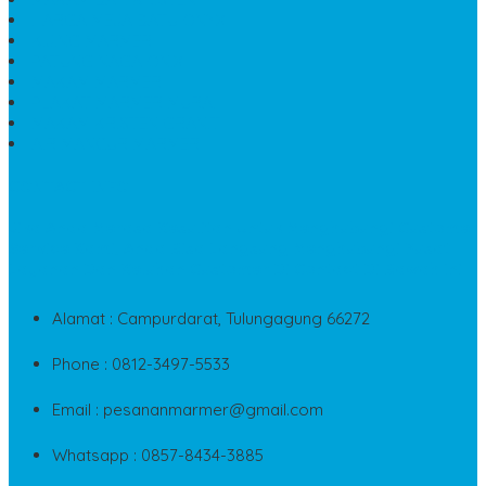
HARGA MEJA BATU ONYX
KIJING MARMER
PATUNG NAGA ONIX
MAKAM MARMER
PLAKAT MARMER MURAH
MAKAM KRISTEN GRANIT
AIR MANCUR MARMER
CONTACT INFO
Jika Anda Merasa Kesulitan Untuk Menghubungi Customer
Service Kami, Anda Bisa Langsung Menghubungi Pusat
Layanan Dan Keluhan Customer Di Contact Di Bawah Ini
Alamat : Campurdarat, Tulungagung 66272
Phone : 0812-3497-5533
Email : pesananmarmer@gmail.com
Whatsapp : 0857-8434-3885