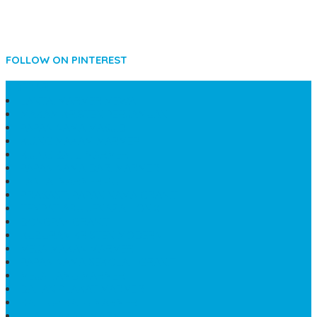
FOLLOW ON PINTEREST
SIDEBAR
LANTAI MARMER MEWAH
MAKAM KRISTEN PERJAMUAN
PAPAN NAMA MASJID
KIJING MAKAM MARMER
KIJING BATU MARMER
PAPAN NAMA DARI MARMER
LANTAI MARMER PUTIH
PRASASTI PAPAN NAMA GRANIT
TEMPAT ABU JENAZAH ONIX
BONGPAY GRANIT
KUBURAN KRISTEN MODERN
MEJA MAKAN MARMER
PAPAN NAMA SEKOLAH GRANIT
MEJA TAMU MARMER
BAHAN PLAKAT MARMER
BATHUP BATU MARMER
JUAL MAKAM MARMER