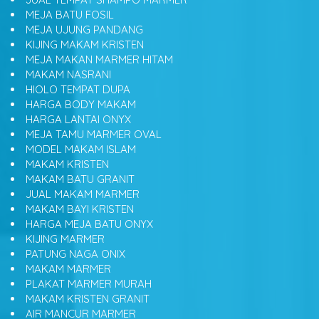
MEJA BATU FOSIL
MEJA UJUNG PANDANG
KIJING MAKAM KRISTEN
MEJA MAKAN MARMER HITAM
MAKAM NASRANI
HIOLO TEMPAT DUPA
HARGA BODY MAKAM
HARGA LANTAI ONYX
MEJA TAMU MARMER OVAL
MODEL MAKAM ISLAM
MAKAM KRISTEN
MAKAM BATU GRANIT
JUAL MAKAM MARMER
MAKAM BAYI KRISTEN
HARGA MEJA BATU ONYX
KIJING MARMER
PATUNG NAGA ONIX
MAKAM MARMER
PLAKAT MARMER MURAH
MAKAM KRISTEN GRANIT
AIR MANCUR MARMER