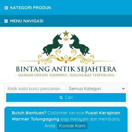
KATEGORI PRODUK
MENU NAVIGASI
Cari
Butuh Bantuan?
Customer service
Pusat Kerajinan
Marmer Tulungagung
siap melayani dan membantu
Anda.
Kontak Kami