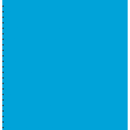
PAPAN NAMA MARMER MURAH
WASTAFEL BATU FOSIL
LANTAI MARMER TULUNGAGUNG
MODEL KIJING MAKAM MARMER
PRASASTI PAPAN NAMA MARMER
BATU NISAN KRISTEN MARMER
VAS BUNGA DARI MARMER
KIJING MAKAM GRANIT
NISAN KRISTEN
NISAN GRANIT DAN MARMER
TEMPAT PULPEN MEJA KANTOR
MAKAM DOMPALAN BATU KALI
LUMPANG MARMER
JUAL TEMPAT SABUN
CEPUK BATU ONYX
TEMPAT ABU JENAZAH
MEJA KURSI TAMAN
TEMPAT TELUR MARMER
PATUNG KUDA MARMER
HARGA KIJING MAKAM GRANIT
NISAN KUBURAN
MEJA MAKAN MARMER KOTAK
MODEL MAKAM MARMER