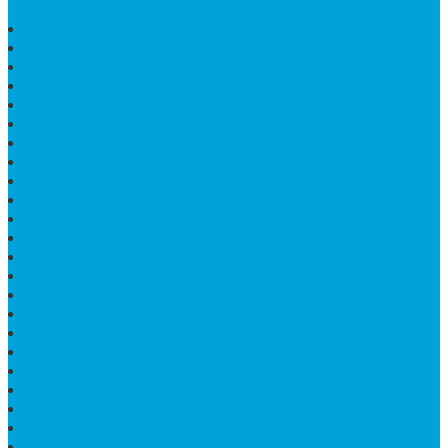
HARGA PUSARA MAKAM BATU MARMER
TEMPAT ABU MARMER TERBAIK
PATUNG NAGA ONIX
BATU NISAN KOTAK
LANTAI MARMER MOTIF
PAPAN CATUR MARMER
KURSI MAKAN BULAT MARMER
PAPAN NAMA GRANIT
JUAL TEMPAT SHAMPO MARMER
MEJA BATU FOSIL
MEJA UJUNG PANDANG
KIJING MAKAM KRISTEN
MEJA MAKAN MARMER HITAM
MAKAM NASRANI
HIOLO TEMPAT DUPA
HARGA BODY MAKAM
HARGA LANTAI ONYX
MEJA TAMU MARMER OVAL
MODEL MAKAM ISLAM
MAKAM KRISTEN
MAKAM BATU GRANIT
JUAL MAKAM MARMER
MAKAM BAYI KRISTEN