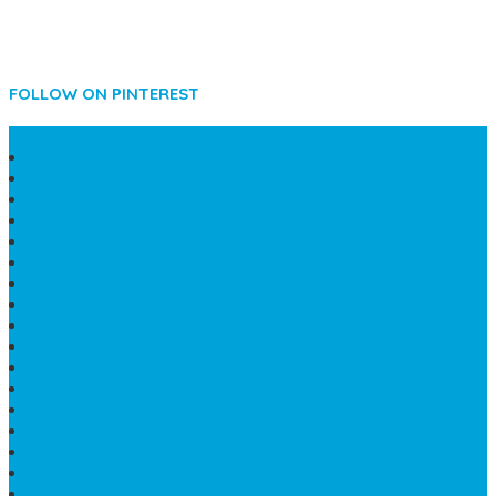
FOLLOW ON PINTEREST
SIDEBAR
LANTAI MARMER MEWAH
MAKAM KRISTEN PERJAMUAN
PAPAN NAMA MASJID
KIJING MAKAM MARMER
KIJING BATU MARMER
PAPAN NAMA DARI MARMER
LANTAI MARMER PUTIH
PRASASTI PAPAN NAMA GRANIT
TEMPAT ABU JENAZAH ONIX
BONGPAY GRANIT
KUBURAN KRISTEN MODERN
MEJA MAKAN MARMER
PAPAN NAMA SEKOLAH GRANIT
MEJA TAMU MARMER
BAHAN PLAKAT MARMER
BATHUP BATU MARMER
JUAL MAKAM MARMER