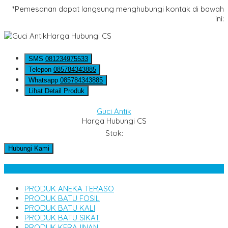
*Pemesanan dapat langsung menghubungi kontak di bawah
ini:
Harga Hubungi CS
SMS
081234975533
Telepon
085784343885
Whatsapp
085784343885
Lihat Detail Produk
Guci Antik
Harga Hubungi CS
Stok:
Hubungi Kami
Kategori Produk
PRODUK ANEKA TERASO
PRODUK BATU FOSIL
PRODUK BATU KALI
PRODUK BATU SIKAT
PRODUK KERAJINAN