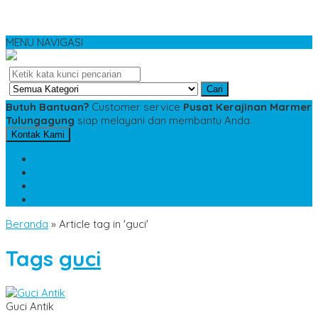
MENU NAVIGASI
Cari
Butuh Bantuan?
Customer service
Pusat Kerajinan Marmer
Tulungagung
siap melayani dan membantu Anda.
Kontak Kami
SMS
081234975533
TELP
085784343885
WA
085784343885
pesananmarmer@gmail.com
Beranda
»
Article tag in 'guci'
Tags
guci
Guci Antik