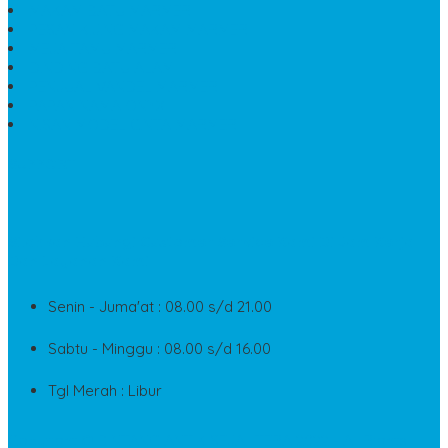
MAKAM BATU MARMER
PESAN KIJING MAKAM MARMER
MEJA TAMU MARMER
DINDING BATU ALAM
PENJUAL VANDEL MARMER
PAPAN NAMA ONYX
NISAN MODEL CINTA MARMER
SUPPORT
Silahkan Hubungi Customer Service Kami Di Jam Kerja
Dan Layanan Kami
Senin - Juma'at : 08.00 s/d 21.00
Sabtu - Minggu : 08.00 s/d 16.00
Tgl Merah : Libur
Copyright © BINTANG ANTIK SEJAHTERA 2022 - All Rights