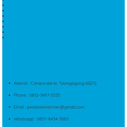
HARGA MEJA BATU ONYX
KIJING MARMER
PATUNG NAGA ONIX
MAKAM MARMER
PLAKAT MARMER MURAH
MAKAM KRISTEN GRANIT
AIR MANCUR MARMER
CONTACT INFO
Jika Anda Merasa Kesulitan Untuk Menghubungi Customer
Service Kami, Anda Bisa Langsung Menghubungi Pusat
Layanan Dan Keluhan Customer Di Contact Di Bawah Ini
Alamat : Campurdarat, Tulungagung 66272
Phone : 0812-3497-5533
Email : pesananmarmer@gmail.com
Whatsapp : 0857-8434-3885