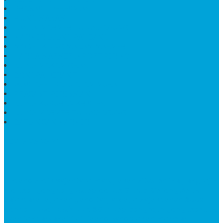
PRASASTI PERESMIAN
KIJING MAKAM
LANTAI MARMER TULUNGAGUNG
MARMER UJUNG PANDANG
MODEL KIJING MAKAM MARMER
HARGA MARMER IMPORT PER M2
KIJING MAKAM GRANIT
BONGPAY GRANIT
WASTAFEL BATU ALAM MURAH
PRASASTI PERESMIAN
KIJING KUBURAN KRISTEN
KIJING MARMER TULUNGAGUNG
BATU NISAN MARMER
TENTANG KAMI
Bintang Antik Sejahtera
merupakan situs online pengrajin
marmer yang tergabung dalam Group Bintang Antik
Sejahtera layanan yang terpercaya sejak tahun 2009
dan terdapat lebih dari 50 orang pengrajin yang memiliki
keahlian tersendiri dibidang pengolahan marmer.