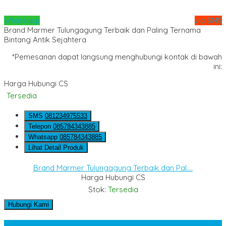
Whatsapp
via SMS
Brand Marmer Tulungagung Terbaik dan Paling Ternama
Bintang Antik Sejahtera
*Pemesanan dapat langsung menghubungi kontak di bawah
ini:
Harga Hubungi CS
Tersedia
SMS
081234975533
Telepon
085784343885
Whatsapp
085784343885
Lihat Detail Produk
Brand Marmer Tulungagung Terbaik dan Pal....
Harga Hubungi CS
Stok:
Tersedia
Hubungi Kami
Kategori Produk