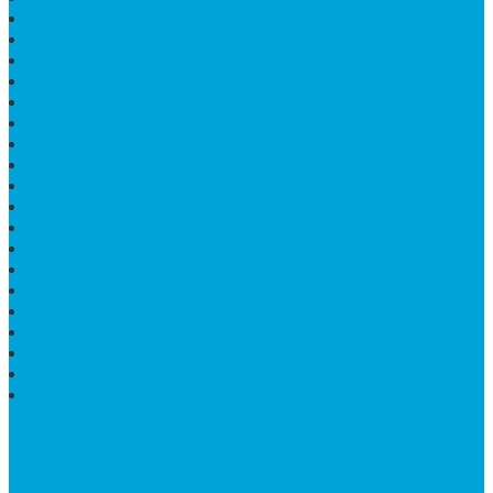
MEJA MAKAN MARMER
PAPAN NAMA SEKOLAH GRANIT
MEJA TAMU MARMER
BAHAN PLAKAT MARMER
BATHUP BATU MARMER
JUAL MAKAM MARMER
PRASASTI PERESMIAN
KIJING MAKAM
LANTAI MARMER TULUNGAGUNG
MARMER UJUNG PANDANG
MODEL KIJING MAKAM MARMER
HARGA MARMER IMPORT PER M2
KIJING MAKAM GRANIT
BONGPAY GRANIT
WASTAFEL BATU ALAM MURAH
PRASASTI PERESMIAN
KIJING KUBURAN KRISTEN
KIJING MARMER TULUNGAGUNG
BATU NISAN MARMER
TENTANG KAMI