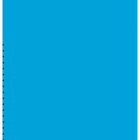
Bintang Antik Sejahtera
merupakan situs online pengrajin
marmer yang tergabung dalam Group Bintang Antik
Sejahtera layanan yang terpercaya sejak tahun 2009
dan terdapat lebih dari 50 orang pengrajin yang memiliki
keahlian tersendiri dibidang pengolahan marmer.
HARGA PUSARA MAKAM BATU MARMER
TEMPAT ABU MARMER TERBAIK
PATUNG NAGA ONIX
BATU NISAN KOTAK
LANTAI MARMER MOTIF
PAPAN CATUR MARMER
KURSI MAKAN BULAT MARMER
PAPAN NAMA GRANIT
JUAL TEMPAT SHAMPO MARMER
MEJA BATU FOSIL
MEJA UJUNG PANDANG
KIJING MAKAM KRISTEN
MEJA MAKAN MARMER HITAM
MAKAM NASRANI
HIOLO TEMPAT DUPA
HARGA BODY MAKAM
HARGA LANTAI ONYX