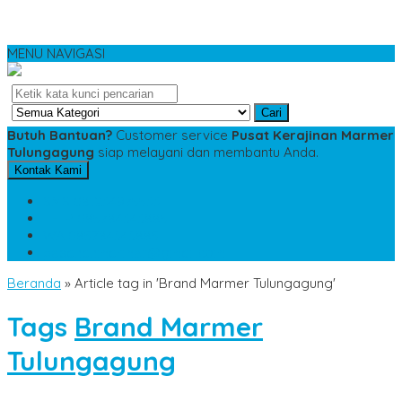
MENU NAVIGASI
Cari
Butuh Bantuan?
Customer service
Pusat Kerajinan Marmer
Tulungagung
siap melayani dan membantu Anda.
Kontak Kami
SMS
081234975533
TELP
085784343885
WA
085784343885
pesananmarmer@gmail.com
Beranda
»
Article tag in 'Brand Marmer Tulungagung'
Tags
Brand Marmer
Tulungagung