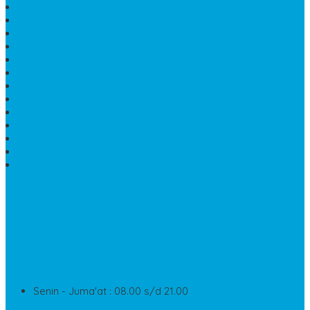
TEMPAT TELUR MARMER
PATUNG KUDA MARMER
HARGA KIJING MAKAM GRANIT
NISAN KUBURAN
MEJA MAKAN MARMER KOTAK
MODEL MAKAM MARMER
MAKAM BATU MARMER
PESAN KIJING MAKAM MARMER
MEJA TAMU MARMER
DINDING BATU ALAM
PENJUAL VANDEL MARMER
PAPAN NAMA ONYX
NISAN MODEL CINTA MARMER
SUPPORT
Silahkan Hubungi Customer Service Kami Di Jam Kerja
Dan Layanan Kami
Senin - Juma'at : 08.00 s/d 21.00