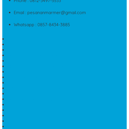
Phone : 0812-3497-5533
Email : pesananmarmer@gmail.com
Whatsapp : 0857-8434-3885
PAPAN NAMA MARMER MURAH
WASTAFEL BATU FOSIL
LANTAI MARMER TULUNGAGUNG
MODEL KIJING MAKAM MARMER
PRASASTI PAPAN NAMA MARMER
BATU NISAN KRISTEN MARMER
VAS BUNGA DARI MARMER
KIJING MAKAM GRANIT
NISAN KRISTEN
NISAN GRANIT DAN MARMER
TEMPAT PULPEN MEJA KANTOR
MAKAM DOMPALAN BATU KALI
LUMPANG MARMER
JUAL TEMPAT SABUN
CEPUK BATU ONYX
TEMPAT ABU JENAZAH
MEJA KURSI TAMAN