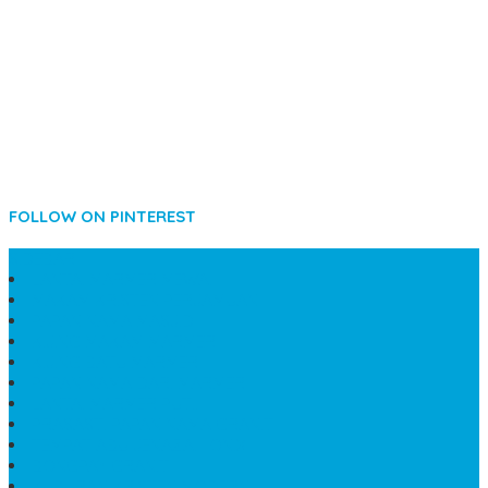
FOLLOW ON PINTEREST
SIDEBAR
LANTAI MARMER MEWAH
MAKAM KRISTEN PERJAMUAN
PAPAN NAMA MASJID
KIJING MAKAM MARMER
KIJING BATU MARMER
PAPAN NAMA DARI MARMER
LANTAI MARMER PUTIH
PRASASTI PAPAN NAMA GRANIT
TEMPAT ABU JENAZAH ONIX
BONGPAY GRANIT
KUBURAN KRISTEN MODERN