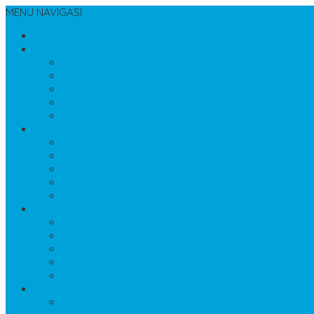
MENU NAVIGASI
BERANDA
INFORMASI
TENTANG KAMI
CARA PEMESANAN
KONTAK KAMI
LOKASI KAMI
COMPANY PROFIL
PRODUK 1
PRODUK ANEKA TERASO
PRODUK BATU FOSIL
PRODUK BATU KALI
PRODUK BATU SIKAT
PRODUK KERAJINAN
PRODUK 2
PRODUK LANTAI DAN DINDING
PRODUK LIST BEVEL
PRODUK MAKAM MEWAH
PRODUK MAKAM STANDART
PRODUK MARMER BAKAR
PRODUK 3
PRODUK MATERIAL BANGUNAN