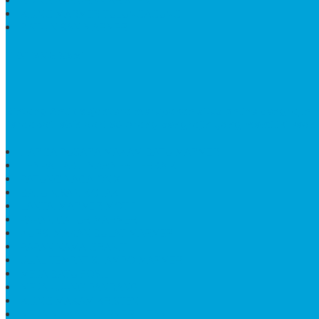
KIJING KUBURAN KRISTEN
KIJING MARMER TULUNGAGUNG
BATU NISAN MARMER
TENTANG KAMI
Bintang Antik Sejahtera
merupakan situs online pengrajin
terdapat lebih dari 50 orang pengrajin yang memiliki keah
HARGA PUSARA MAKAM BATU MARMER
TEMPAT ABU MARMER TERBAIK
PATUNG NAGA ONIX
BATU NISAN KOTAK
LANTAI MARMER MOTIF
PAPAN CATUR MARMER
KURSI MAKAN BULAT MARMER
PAPAN NAMA GRANIT
JUAL TEMPAT SHAMPO MARMER
MEJA BATU FOSIL
MEJA UJUNG PANDANG
KIJING MAKAM KRISTEN
MEJA MAKAN MARMER HITAM