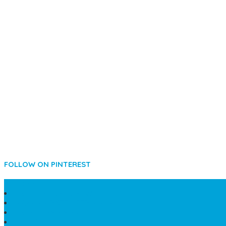
FOLLOW ON PINTEREST
SIDEBAR
LANTAI MARMER MEWAH
MAKAM KRISTEN PERJAMUAN
PAPAN NAMA MASJID
KIJING MAKAM MARMER