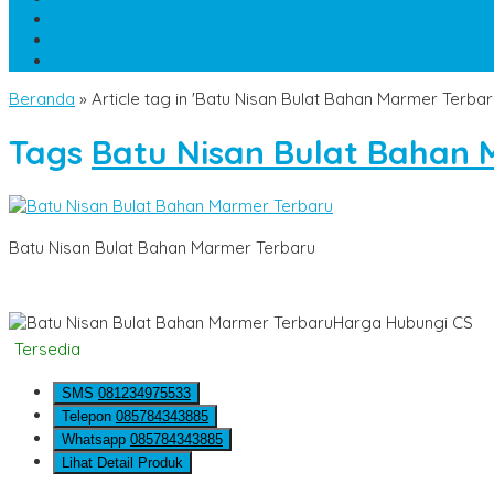
TELP
085784343885
WA
085784343885
pesananmarmer@gmail.com
Beranda
»
Article tag in 'Batu Nisan Bulat Bahan Marmer Terbar
Tags
Batu Nisan Bulat Bahan 
Batu Nisan Bulat Bahan Marmer Terbaru
Harga Hubungi CS
Tersedia
SMS
081234975533
Telepon
085784343885
Whatsapp
085784343885
Lihat Detail Produk