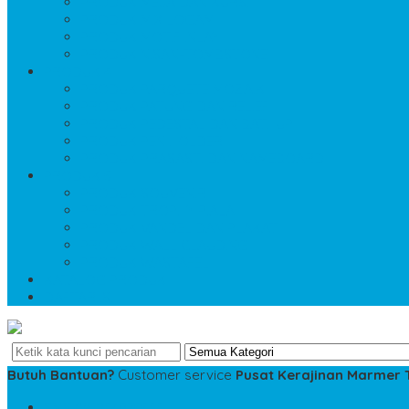
PRODUK MEJA DAN KURSI
PRODUK MIX LOGAM
PRODUK MOTIF INLAY
PRODUK NISAN-TOMBSTONE
PRODUK 4
PRODUK PARQUETE MOZAIK
PRODUK PATUNG DAN RELIEF
PRODUK PEDESTAL DAN BATHUP
PRODUK PEN HOLDER
PRODUK PRASASTI DAN NAMEBOARD
PRODUK 5
PRODUK SOUVENIR
PRODUK TROPHY PIALA
PRODUK VANDEL DAN PLAKAT
PRODUK WALL CLAUDING
PRODUK WASTAFEL
KATALOG PRODUK
DAFTAR ISI
Butuh Bantuan?
Customer service
Pusat Kerajinan Marmer
SMS
081234975533