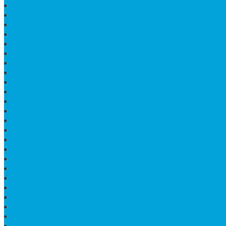
KIJING BATU MARMER
PAPAN NAMA DARI MARMER
LANTAI MARMER PUTIH
PRASASTI PAPAN NAMA GRANIT
TEMPAT ABU JENAZAH ONIX
BONGPAY GRANIT
KUBURAN KRISTEN MODERN
MEJA MAKAN MARMER
PAPAN NAMA SEKOLAH GRANIT
MEJA TAMU MARMER
BAHAN PLAKAT MARMER
BATHUP BATU MARMER
JUAL MAKAM MARMER
PRASASTI PERESMIAN
KIJING MAKAM
LANTAI MARMER TULUNGAGUNG
MARMER UJUNG PANDANG
MODEL KIJING MAKAM MARMER
HARGA MARMER IMPORT PER M2
KIJING MAKAM GRANIT
BONGPAY GRANIT
WASTAFEL BATU ALAM MURAH
PRASASTI PERESMIAN