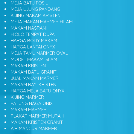
MEJA BATU FOSIL
MEJA UJUNG PANDANG
KIJING MAKAM KRISTEN
MEJA MAKAN MARMER HITAM
MAKAM NASRANI
HIOLO TEMPAT DUPA
HARGA BODY MAKAM
HARGA LANTAI ONYX
MEJA TAMU MARMER OVAL
MODEL MAKAM ISLAM
MAKAM KRISTEN
MAKAM BATU GRANIT
JUAL MAKAM MARMER
MAKAM BAYI KRISTEN
HARGA MEJA BATU ONYX
KIJING MARMER
PATUNG NAGA ONIX
MAKAM MARMER
PLAKAT MARMER MURAH
MAKAM KRISTEN GRANIT
AIR MANCUR MARMER