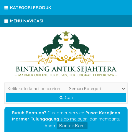
KATEGORI PRODUK
MENU NAVIGASI
Cari
Butuh Bantuan?
Customer service
Pusat Kerajinan
Marmer Tulungagung
siap melayani dan membantu
Anda.
Kontak Kami