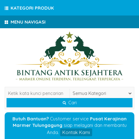
KATEGORI PRODUK
MENU NAVIGASI
Cari
Butuh Bantuan?
Customer service
Pusat Kerajinan
Marmer Tulungagung
siap melayani dan membantu
Anda.
Kontak Kami