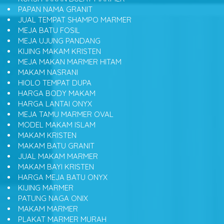
PAPAN NAMA GRANIT
JUAL TEMPAT SHAMPO MARMER
MEJA BATU FOSIL
MEJA UJUNG PANDANG
KIJING MAKAM KRISTEN
MEJA MAKAN MARMER HITAM
MAKAM NASRANI
HIOLO TEMPAT DUPA
HARGA BODY MAKAM
HARGA LANTAI ONYX
MEJA TAMU MARMER OVAL
MODEL MAKAM ISLAM
MAKAM KRISTEN
MAKAM BATU GRANIT
JUAL MAKAM MARMER
MAKAM BAYI KRISTEN
HARGA MEJA BATU ONYX
KIJING MARMER
PATUNG NAGA ONIX
MAKAM MARMER
PLAKAT MARMER MURAH