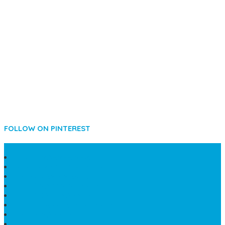
FOLLOW ON PINTEREST
SIDEBAR
LANTAI MARMER MEWAH
MAKAM KRISTEN PERJAMUAN
PAPAN NAMA MASJID
KIJING MAKAM MARMER
KIJING BATU MARMER
PAPAN NAMA DARI MARMER
LANTAI MARMER PUTIH
PRASASTI PAPAN NAMA GRANIT