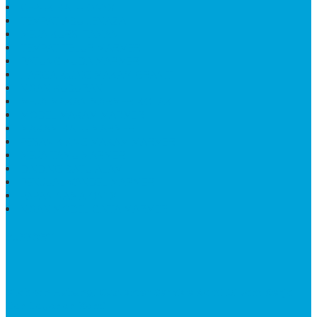
CEPUK BATU ONYX
TEMPAT ABU JENAZAH
MEJA KURSI TAMAN
TEMPAT TELUR MARMER
PATUNG KUDA MARMER
HARGA KIJING MAKAM GRANIT
NISAN KUBURAN
MEJA MAKAN MARMER KOTAK
MODEL MAKAM MARMER
MAKAM BATU MARMER
PESAN KIJING MAKAM MARMER
MEJA TAMU MARMER
DINDING BATU ALAM
PENJUAL VANDEL MARMER
PAPAN NAMA ONYX
NISAN MODEL CINTA MARMER
SUPPORT
Silahkan Hubungi Customer Service Kami Di Jam Kerja
Dan Layanan Kami