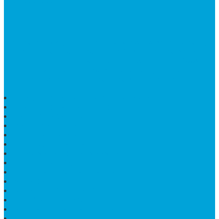
TENTANG KAMI
Bintang Antik Sejahtera
merupakan situs online pengrajin
marmer yang tergabung dalam Group Bintang Antik
Sejahtera layanan yang terpercaya sejak tahun 2009
dan terdapat lebih dari 50 orang pengrajin yang memiliki
keahlian tersendiri dibidang pengolahan marmer.
HARGA PUSARA MAKAM BATU MARMER
TEMPAT ABU MARMER TERBAIK
PATUNG NAGA ONIX
BATU NISAN KOTAK
LANTAI MARMER MOTIF
PAPAN CATUR MARMER
KURSI MAKAN BULAT MARMER
PAPAN NAMA GRANIT
JUAL TEMPAT SHAMPO MARMER
MEJA BATU FOSIL
MEJA UJUNG PANDANG
KIJING MAKAM KRISTEN
MEJA MAKAN MARMER HITAM
MAKAM NASRANI