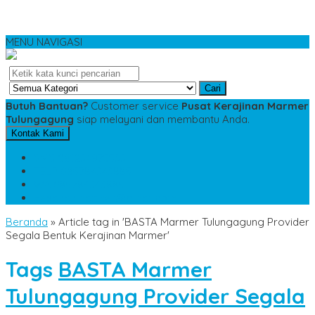
MENU NAVIGASI
Cari
Butuh Bantuan?
Customer service
Pusat Kerajinan Marmer
Tulungagung
siap melayani dan membantu Anda.
Kontak Kami
SMS
081234975533
TELP
085784343885
WA
085784343885
pesananmarmer@gmail.com
Beranda
»
Article tag in 'BASTA Marmer Tulungagung Provider
Segala Bentuk Kerajinan Marmer'
Tags
BASTA Marmer
Tulungagung Provider Segala