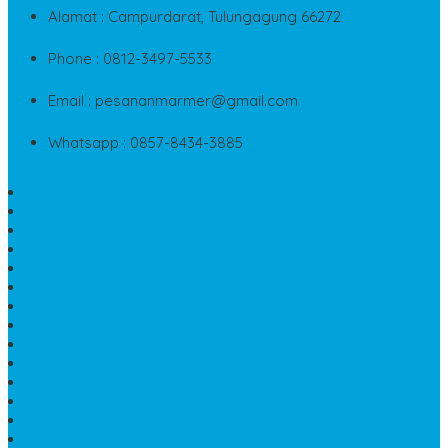
Alamat : Campurdarat, Tulungagung 66272
Phone : 0812-3497-5533
Email : pesananmarmer@gmail.com
Whatsapp : 0857-8434-3885
PAPAN NAMA MARMER MURAH
WASTAFEL BATU FOSIL
LANTAI MARMER TULUNGAGUNG
MODEL KIJING MAKAM MARMER
PRASASTI PAPAN NAMA MARMER
BATU NISAN KRISTEN MARMER
VAS BUNGA DARI MARMER
KIJING MAKAM GRANIT
NISAN KRISTEN
NISAN GRANIT DAN MARMER
TEMPAT PULPEN MEJA KANTOR
MAKAM DOMPALAN BATU KALI
LUMPANG MARMER
JUAL TEMPAT SABUN