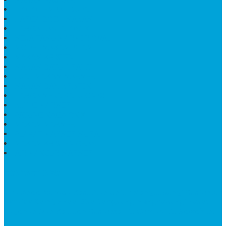
HIOLO TEMPAT DUPA
HARGA BODY MAKAM
HARGA LANTAI ONYX
MEJA TAMU MARMER OVAL
MODEL MAKAM ISLAM
MAKAM KRISTEN
MAKAM BATU GRANIT
JUAL MAKAM MARMER
MAKAM BAYI KRISTEN
HARGA MEJA BATU ONYX
KIJING MARMER
PATUNG NAGA ONIX
MAKAM MARMER
PLAKAT MARMER MURAH
MAKAM KRISTEN GRANIT
AIR MANCUR MARMER
CONTACT INFO
Jika Anda Merasa Kesulitan Untuk Menghubungi Customer
Service Kami, Anda Bisa Langsung Menghubungi Pusat
Layanan Dan Keluhan Customer Di Contact Di Bawah Ini