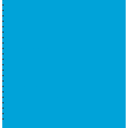
TEMPAT ABU JENAZAH ONIX
BONGPAY GRANIT
KUBURAN KRISTEN MODERN
MEJA MAKAN MARMER
PAPAN NAMA SEKOLAH GRANIT
MEJA TAMU MARMER
BAHAN PLAKAT MARMER
BATHUP BATU MARMER
JUAL MAKAM MARMER
PRASASTI PERESMIAN
KIJING MAKAM
LANTAI MARMER TULUNGAGUNG
MARMER UJUNG PANDANG
MODEL KIJING MAKAM MARMER
HARGA MARMER IMPORT PER M2
KIJING MAKAM GRANIT
BONGPAY GRANIT
WASTAFEL BATU ALAM MURAH
PRASASTI PERESMIAN
KIJING KUBURAN KRISTEN
KIJING MARMER TULUNGAGUNG
BATU NISAN MARMER