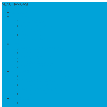
MENU NAVIGASI
BERANDA
INFORMASI
TENTANG KAMI
CARA PEMESANAN
KONTAK KAMI
LOKASI KAMI
COMPANY PROFIL
PRODUK 1
PRODUK ANEKA TERASO
PRODUK BATU FOSIL
PRODUK BATU KALI
PRODUK BATU SIKAT
PRODUK KERAJINAN
PRODUK 2
PRODUK LANTAI DAN DINDING
PRODUK LIST BEVEL
PRODUK MAKAM MEWAH
PRODUK MAKAM STANDART
PRODUK MARMER BAKAR
PRODUK 3
PRODUK MATERIAL BANGUNAN