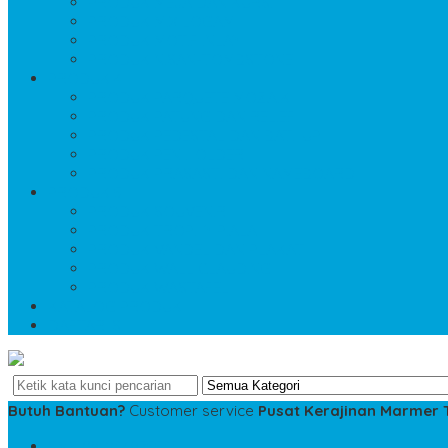
PRODUK MEJA DAN KURSI
PRODUK MIX LOGAM
PRODUK MOTIF INLAY
PRODUK NISAN-TOMBSTONE
PRODUK 4
PRODUK PARQUETE MOZAIK
PRODUK PATUNG DAN RELIEF
PRODUK PEDESTAL DAN BATHUP
PRODUK PEN HOLDER
PRODUK PRASASTI DAN NAMEBOARD
PRODUK 5
PRODUK SOUVENIR
PRODUK TROPHY PIALA
PRODUK VANDEL DAN PLAKAT
PRODUK WALL CLAUDING
PRODUK WASTAFEL
KATALOG PRODUK
DAFTAR ISI
Butuh Bantuan?
Customer service
Pusat Kerajinan Marmer
SMS
081234975533