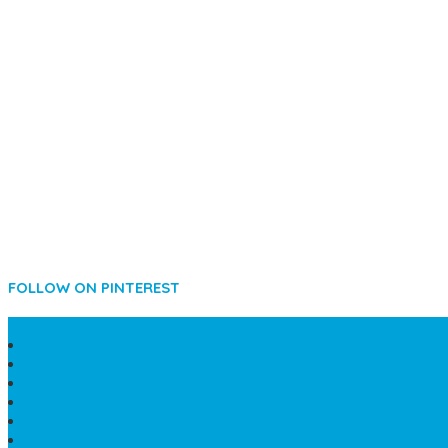
FOLLOW ON PINTEREST
SIDEBAR
LANTAI MARMER MEWAH
MAKAM KRISTEN PERJAMUAN
PAPAN NAMA MASJID
KIJING MAKAM MARMER
KIJING BATU MARMER
PAPAN NAMA DARI MARMER