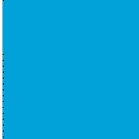
BATU NISAN MARMER
TENTANG KAMI
Bintang Antik Sejahtera
merupakan situs online pengrajin
terdapat lebih dari 50 orang pengrajin yang memiliki keah
HARGA PUSARA MAKAM BATU MARMER
TEMPAT ABU MARMER TERBAIK
PATUNG NAGA ONIX
BATU NISAN KOTAK
LANTAI MARMER MOTIF
PAPAN CATUR MARMER
KURSI MAKAN BULAT MARMER
PAPAN NAMA GRANIT
JUAL TEMPAT SHAMPO MARMER
MEJA BATU FOSIL
MEJA UJUNG PANDANG
KIJING MAKAM KRISTEN
MEJA MAKAN MARMER HITAM
MAKAM NASRANI
HIOLO TEMPAT DUPA