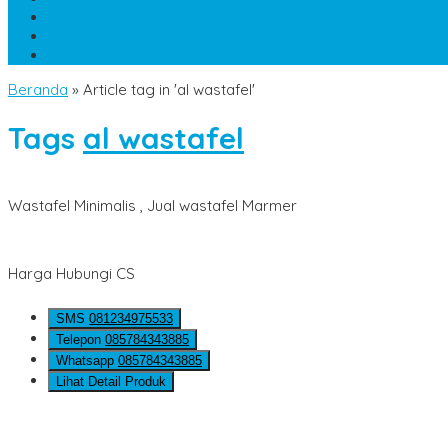
TELP
085784343885
WA
085784343885
pesananmarmer@gmail.com
Beranda
»
Article tag in 'al wastafel'
Tags
al wastafel
Wastafel Minimalis , Jual wastafel Marmer
Harga Hubungi CS
SMS
081234975533
Telepon
085784343885
Whatsapp
085784343885
Lihat Detail Produk