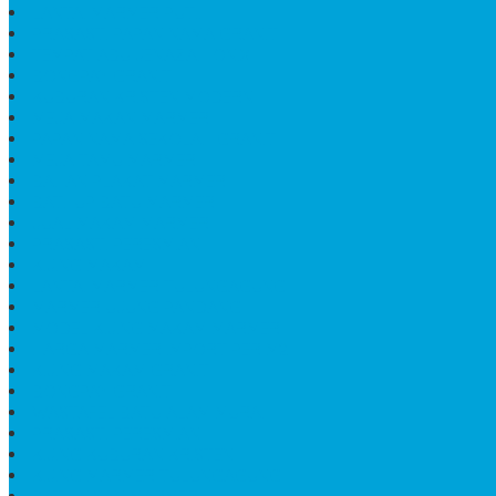
LANTAI MARMER PUTIH
PRASASTI PAPAN NAMA GRANIT
TEMPAT ABU JENAZAH ONIX
BONGPAY GRANIT
KUBURAN KRISTEN MODERN
MEJA MAKAN MARMER
PAPAN NAMA SEKOLAH GRANIT
MEJA TAMU MARMER
BAHAN PLAKAT MARMER
BATHUP BATU MARMER
JUAL MAKAM MARMER
PRASASTI PERESMIAN
KIJING MAKAM
LANTAI MARMER TULUNGAGUNG
MARMER UJUNG PANDANG
MODEL KIJING MAKAM MARMER
HARGA MARMER IMPORT PER M2
KIJING MAKAM GRANIT
BONGPAY GRANIT
WASTAFEL BATU ALAM MURAH
PRASASTI PERESMIAN
KIJING KUBURAN KRISTEN
KIJING MARMER TULUNGAGUNG