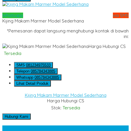
Whatsapp
via SMS
Kijing Makam Marmer Model Sederhana
*Pemesanan dapat langsung menghubungi kontak di bawah
ini:
Harga Hubungi CS
Tersedia
SMS
081234975533
Telepon
085784343885
Whatsapp
085784343885
Lihat Detail Produk
Kijing Makam Marmer Model Sederhana
Harga Hubungi CS
Stok:
Tersedia
Hubungi Kami
Kategori Produk