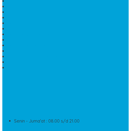
TEMPAT TELUR MARMER
PATUNG KUDA MARMER
HARGA KIJING MAKAM GRANIT
NISAN KUBURAN
MEJA MAKAN MARMER KOTAK
MODEL MAKAM MARMER
MAKAM BATU MARMER
PESAN KIJING MAKAM MARMER
MEJA TAMU MARMER
DINDING BATU ALAM
PENJUAL VANDEL MARMER
PAPAN NAMA ONYX
NISAN MODEL CINTA MARMER
SUPPORT
Silahkan Hubungi Customer Service Kami Di Jam Kerja
Dan Layanan Kami
Senin - Juma'at : 08.00 s/d 21.00