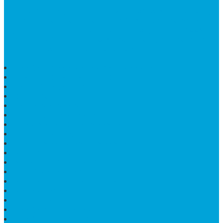
Bintang Antik Sejahtera
merupakan situs online pengrajin
marmer yang tergabung dalam Group Bintang Antik
Sejahtera layanan yang terpercaya sejak tahun 2009
dan terdapat lebih dari 50 orang pengrajin yang memiliki
keahlian tersendiri dibidang pengolahan marmer.
HARGA PUSARA MAKAM BATU MARMER
TEMPAT ABU MARMER TERBAIK
PATUNG NAGA ONIX
BATU NISAN KOTAK
LANTAI MARMER MOTIF
PAPAN CATUR MARMER
KURSI MAKAN BULAT MARMER
PAPAN NAMA GRANIT
JUAL TEMPAT SHAMPO MARMER
MEJA BATU FOSIL
MEJA UJUNG PANDANG
KIJING MAKAM KRISTEN
MEJA MAKAN MARMER HITAM
MAKAM NASRANI
HIOLO TEMPAT DUPA
HARGA BODY MAKAM
HARGA LANTAI ONYX