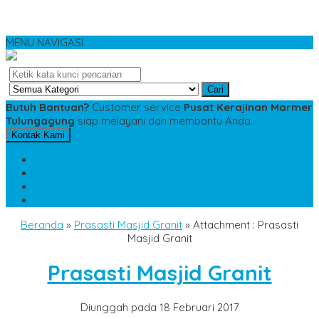
MENU NAVIGASI
Cari
Butuh Bantuan?
Customer service
Pusat Kerajinan Marmer
Tulungagung
siap melayani dan membantu Anda.
Kontak Kami
SMS
081234975533
TELP
085784343885
WA
085784343885
pesananmarmer@gmail.com
Beranda
»
Prasasti Masjid Granit
» Attachment : Prasasti
Masjid Granit
Prasasti Masjid Granit
Diunggah pada 18 Februari 2017