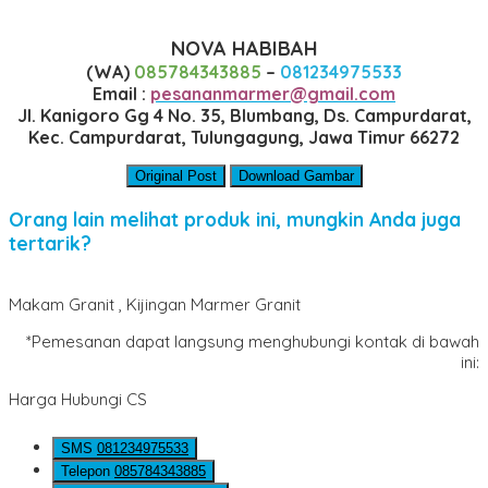
NOVA HABIBAH
(WA)
085784343885
–
081234975533
Email :
pesananmarmer@gmail.com
Jl. Kanigoro Gg 4 No. 35, Blumbang, Ds. Campurdarat,
Kec. Campurdarat, Tulungagung, Jawa Timur 66272
Original Post
Download Gambar
Orang lain melihat produk ini, mungkin Anda juga
tertarik?
Makam Granit , Kijingan Marmer Granit
*Pemesanan dapat langsung menghubungi kontak di bawah
ini:
Harga Hubungi CS
SMS
081234975533
Telepon
085784343885