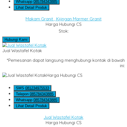
Whatsapp
085784343885
Lihat Detail Produk
Makam Granit , Kijingan Marmer Granit
Harga Hubungi CS
Stok:
Hubungi Kami
Jual Wastafel Kotak
*Pemesanan dapat langsung menghubungi kontak di bawah
ini:
Harga Hubungi CS
SMS
081234975533
Telepon
085784343885
Whatsapp
085784343885
Lihat Detail Produk
Jual Wastafel Kotak
Harga Hubungi CS