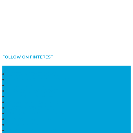
FOLLOW ON PINTEREST
SIDEBAR
LANTAI MARMER MEWAH
MAKAM KRISTEN PERJAMUAN
PAPAN NAMA MASJID
KIJING MAKAM MARMER
KIJING BATU MARMER
PAPAN NAMA DARI MARMER
LANTAI MARMER PUTIH
PRASASTI PAPAN NAMA GRANIT
TEMPAT ABU JENAZAH ONIX
BONGPAY GRANIT
KUBURAN KRISTEN MODERN