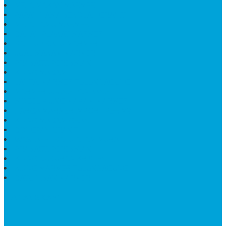
MEJA MAKAN MARMER
PAPAN NAMA SEKOLAH GRANIT
MEJA TAMU MARMER
BAHAN PLAKAT MARMER
BATHUP BATU MARMER
JUAL MAKAM MARMER
PRASASTI PERESMIAN
KIJING MAKAM
LANTAI MARMER TULUNGAGUNG
MARMER UJUNG PANDANG
MODEL KIJING MAKAM MARMER
HARGA MARMER IMPORT PER M2
KIJING MAKAM GRANIT
BONGPAY GRANIT
WASTAFEL BATU ALAM MURAH
PRASASTI PERESMIAN
KIJING KUBURAN KRISTEN
KIJING MARMER TULUNGAGUNG
BATU NISAN MARMER
TENTANG KAMI