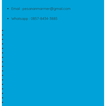
Email : pesananmarmer@gmail.com
Whatsapp : 0857-8434-3885
PAPAN NAMA MARMER MURAH
WASTAFEL BATU FOSIL
LANTAI MARMER TULUNGAGUNG
MODEL KIJING MAKAM MARMER
PRASASTI PAPAN NAMA MARMER
BATU NISAN KRISTEN MARMER
VAS BUNGA DARI MARMER
KIJING MAKAM GRANIT
NISAN KRISTEN
NISAN GRANIT DAN MARMER
TEMPAT PULPEN MEJA KANTOR
MAKAM DOMPALAN BATU KALI
LUMPANG MARMER
JUAL TEMPAT SABUN
CEPUK BATU ONYX
TEMPAT ABU JENAZAH
MEJA KURSI TAMAN