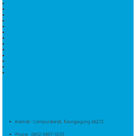
MEJA TAMU MARMER OVAL
MODEL MAKAM ISLAM
MAKAM KRISTEN
MAKAM BATU GRANIT
JUAL MAKAM MARMER
MAKAM BAYI KRISTEN
HARGA MEJA BATU ONYX
KIJING MARMER
PATUNG NAGA ONIX
MAKAM MARMER
PLAKAT MARMER MURAH
MAKAM KRISTEN GRANIT
AIR MANCUR MARMER
CONTACT INFO
Jika Anda Merasa Kesulitan Untuk Menghubungi Customer
Service Kami, Anda Bisa Langsung Menghubungi Pusat
Layanan Dan Keluhan Customer Di Contact Di Bawah Ini
Alamat : Campurdarat, Tulungagung 66272
Phone : 0812-3497-5533