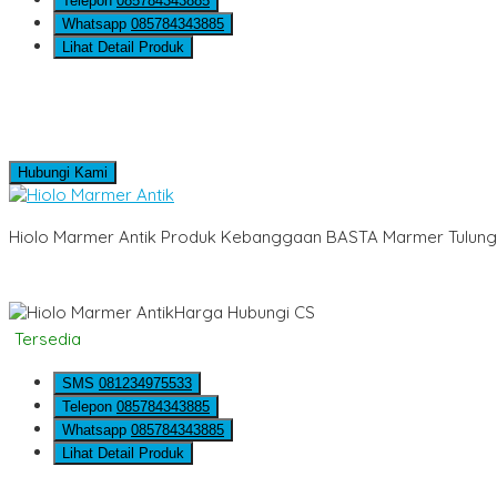
Telepon
085784343885
Whatsapp
085784343885
Lihat Detail Produk
Hubungi Kami
Hiolo Marmer Antik Produk Kebanggaan BASTA Marmer Tulunga
Harga Hubungi CS
Tersedia
SMS
081234975533
Telepon
085784343885
Whatsapp
085784343885
Lihat Detail Produk