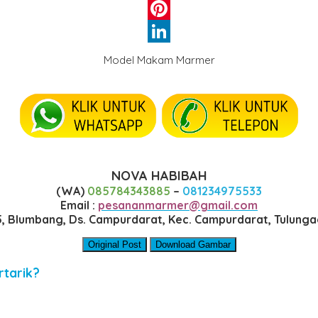
WhatsApp
Pinterest
LinkedIn
Model Makam Marmer
NOVA HABIBAH
(WA)
085784343885
–
081234975533
Email :
pesananmarmer@gmail.com
35, Blumbang, Ds. Campurdarat, Kec. Campurdarat, Tulung
Original Post
Download Gambar
rtarik?