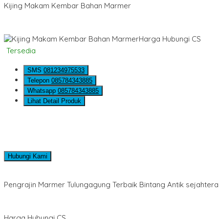
Kijing Makam Kembar Bahan Marmer
Harga Hubungi CS
Tersedia
SMS
081234975533
Telepon
085784343885
Whatsapp
085784343885
Lihat Detail Produk
Hubungi Kami
Pengrajin Marmer Tulungagung Terbaik Bintang Antik sejahtera
Harga Hubungi CS