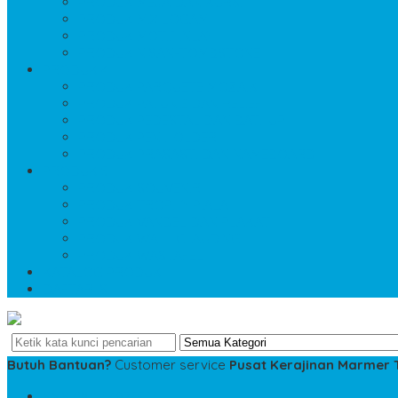
PRODUK MEJA DAN KURSI
PRODUK MIX LOGAM
PRODUK MOTIF INLAY
PRODUK NISAN-TOMBSTONE
PRODUK 4
PRODUK PARQUETE MOZAIK
PRODUK PATUNG DAN RELIEF
PRODUK PEDESTAL DAN BATHUP
PRODUK PEN HOLDER
PRODUK PRASASTI DAN NAMEBOARD
PRODUK 5
PRODUK SOUVENIR
PRODUK TROPHY PIALA
PRODUK VANDEL DAN PLAKAT
PRODUK WALL CLAUDING
PRODUK WASTAFEL
KATALOG PRODUK
DAFTAR ISI
Butuh Bantuan?
Customer service
Pusat Kerajinan Marmer
SMS
081234975533