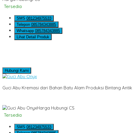
Tersedia
SMS
081234975533
Telepon
085784343885
Whatsapp
085784343885
Lihat Detail Produk
Hubungi Kami
Guci Abu Kremasi dari Bahan Batu Alam Produksi Bintang Antik
Harga Hubungi CS
Tersedia
SMS
081234975533