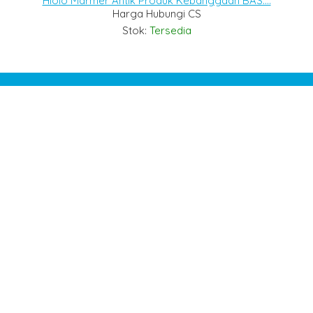
Hiolo Marmer Antik Produk Kebanggaan BAS....
Harga Hubungi CS
Stok:
Tersedia