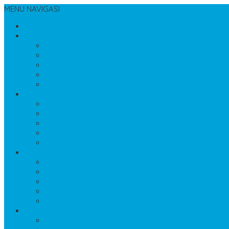
MENU NAVIGASI
BERANDA
INFORMASI
TENTANG KAMI
CARA PEMESANAN
KONTAK KAMI
LOKASI KAMI
COMPANY PROFIL
PRODUK 1
PRODUK ANEKA TERASO
PRODUK BATU FOSIL
PRODUK BATU KALI
PRODUK BATU SIKAT
PRODUK KERAJINAN
PRODUK 2
PRODUK LANTAI DAN DINDING
PRODUK LIST BEVEL
PRODUK MAKAM MEWAH
PRODUK MAKAM STANDART
PRODUK MARMER BAKAR
PRODUK 3
PRODUK MATERIAL BANGUNAN