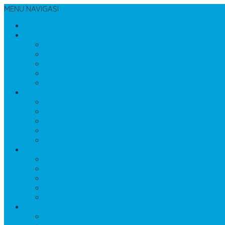
MENU NAVIGASI
BERANDA
INFORMASI
TENTANG KAMI
CARA PEMESANAN
KONTAK KAMI
LOKASI KAMI
COMPANY PROFIL
PRODUK 1
PRODUK ANEKA TERASO
PRODUK BATU FOSIL
PRODUK BATU KALI
PRODUK BATU SIKAT
PRODUK KERAJINAN
PRODUK 2
PRODUK LANTAI DAN DINDING
PRODUK LIST BEVEL
PRODUK MAKAM MEWAH
PRODUK MAKAM STANDART
PRODUK MARMER BAKAR
PRODUK 3
PRODUK MATERIAL BANGUNAN