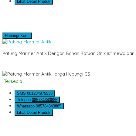
Lihat Detail Produk
Hubungi Kami
Patung Marmer Antik Dengan Bahan Batuan Onix Istimewa dan
Harga Hubungi CS
Tersedia
SMS
081234975533
Telepon
085784343885
Whatsapp
085784343885
Lihat Detail Produk