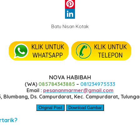
WhatsApp
Pinterest
LinkedIn
Batu Nisan Kotak
NOVA HABIBAH
(WA)
085784343885
–
081234975533
Email :
pesananmarmer@gmail.com
35, Blumbang, Ds. Campurdarat, Kec. Campurdarat, Tulung
Original Post
Download Gambar
rtarik?