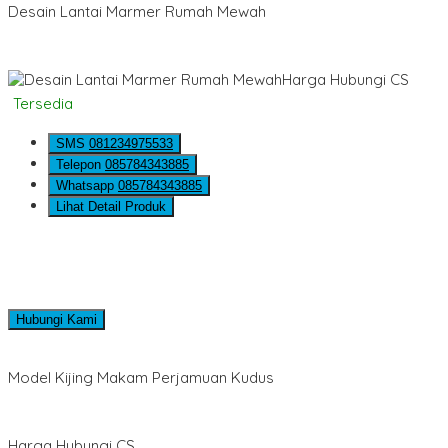
Desain Lantai Marmer Rumah Mewah
Harga Hubungi CS
Tersedia
SMS
081234975533
Telepon
085784343885
Whatsapp
085784343885
Lihat Detail Produk
Hubungi Kami
Model Kijing Makam Perjamuan Kudus
Harga Hubungi CS