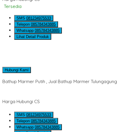
Tersedia
SMS
081234975533
Telepon
085784343885
Whatsapp
085784343885
Lihat Detail Produk
Hubungi Kami
Bathup Marmer Putih , Jual Bathup Marmer Tulungagung
Harga Hubungi CS
SMS
081234975533
Telepon
085784343885
Whatsapp
085784343885