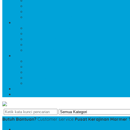
PRODUK MEJA DAN KURSI
PRODUK MIX LOGAM
PRODUK MOTIF INLAY
PRODUK NISAN-TOMBSTONE
PRODUK 4
PRODUK PARQUETE MOZAIK
PRODUK PATUNG DAN RELIEF
PRODUK PEDESTAL DAN BATHUP
PRODUK PEN HOLDER
PRODUK PRASASTI DAN NAMEBOARD
PRODUK 5
PRODUK SOUVENIR
PRODUK TROPHY PIALA
PRODUK VANDEL DAN PLAKAT
PRODUK WALL CLAUDING
PRODUK WASTAFEL
KATALOG PRODUK
DAFTAR ISI
Butuh Bantuan?
Customer service
Pusat Kerajinan Marmer
SMS
081234975533